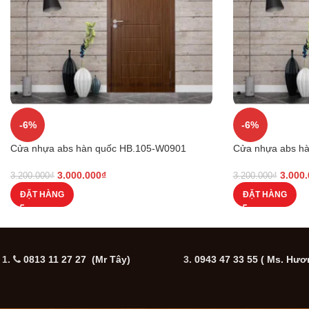
-6%
-6%
Cửa nhựa abs hàn quốc HB.105-W0901
Cửa nhựa abs h
3.000.000
₫
3.000
3.200.000
₫
3.200.000
₫
ĐẶT HÀNG
ĐẶT HÀNG
1.
0813 11 27 27 (Mr Tây)
3.
0943 47 33 55
( Ms. Hươ