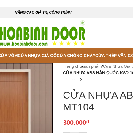
NÂNG CAO GIÁ TRỊ CÔNG TRÌNH
CỬA VÒM
CỬA NHỰA GIẢ GỖ
CỬA CHỐNG CHÁY
CỬA THÉP VÂN G
Trang chủ
/
sản phẩm
/
Cửa Nhựa Giả 
CỬA NHỰA ABS HÀN QUỐC KSD.1
CỬA NHỰA AB
MT104
300.000
₫