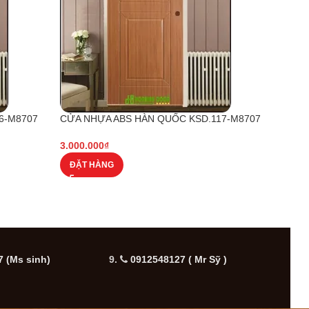
6-M8707
CỬA NHỰA ABS HÀN QUỐC KSD.117-M8707
CỬA 
3.000.000
₫
3.000
ĐẶT HÀNG
ĐẶT
 (Ms sinh)
9.
0912548127 ( Mr Sỹ )
10.