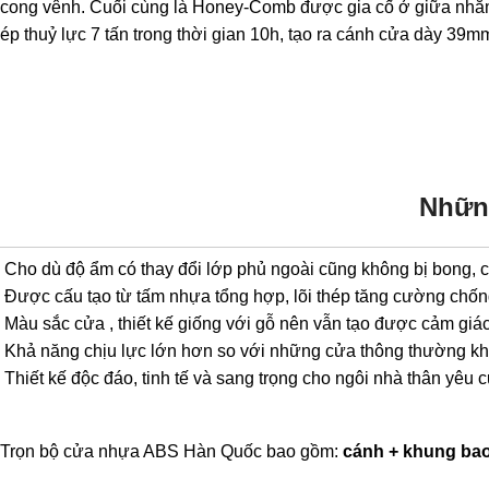
cong vênh. Cuối cùng là Honey-Comb được gia cố ở giữa nhằm t
ép thuỷ lực 7 tấn trong thời gian 10h, tạo ra cánh cửa dày 3
Nhữn
Cho dù độ ẩm có thay đổi lớp phủ ngoài cũng không bị bong, c
Được cấu tạo từ tấm nhựa tổng hợp, lõi thép tăng cường chốn
Màu sắc cửa , thiết kế giống với gỗ nên vẫn tạo được cảm giác
Khả năng chịu lực lớn hơn so với những cửa thông thường kh
Thiết kế độc đáo, tinh tế và sang trọng cho ngôi nhà thân yêu 
Trọn bộ cửa nhựa ABS Hàn Quốc bao gồm:
cánh + khung ba