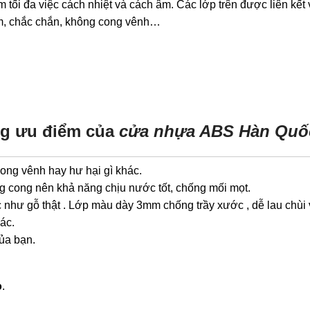
ối đa việc cách nhiệt và cách âm. Các lớp trên được liên kết
9mm, chắc chắn, không cong vênh…
g ưu điểm của
cửa nhựa ABS Hàn Quố
ong vênh hay hư hại gì khác.
g cong nên khả năng chịu nước tốt, chống mối mọt.
 như gỗ thật . Lớp màu dày 3mm chống trầy xước , dễ lau chùi 
ác.
của bạn.
o
.