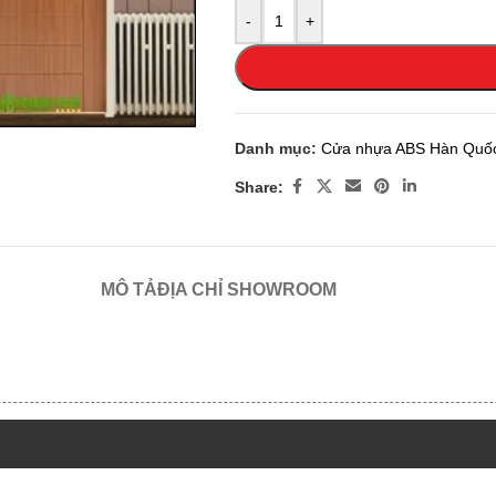
-
+
 enlarge
Danh mục:
Cửa nhựa ABS Hàn Quố
Share:
MÔ TẢ
ĐỊA CHỈ SHOWROOM