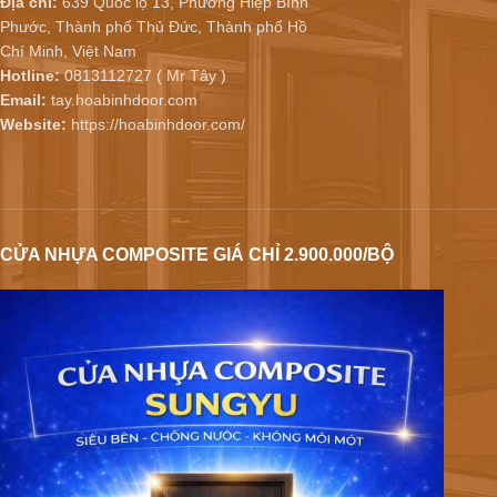
Địa chỉ:
639 Quốc lộ 13, Phường Hiệp Bình
Phước, Thành phố Thủ Đức, Thành phố Hồ
Chí Minh, Việt Nam
Hotline:
0813112727 ( Mr Tây )
Email:
tay.hoabinhdoor.com
Website:
https://hoabinhdoor.com/
CỬA NHỰA COMPOSITE GIÁ CHỈ 2.900.000/BỘ