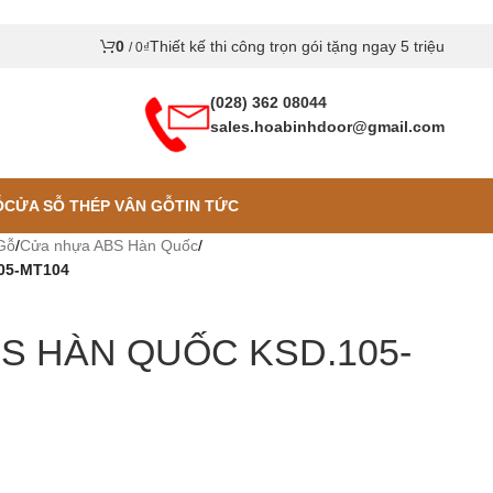
0
Thiết kế thi công trọn gói tặng ngay 5 triệu
/
0
₫
(028) 362 08044
sales.hoabinhdoor@gmail.com
Ỗ
CỬA SỖ THÉP VÂN GỖ
TIN TỨC
Gỗ
/
Cửa nhựa ABS Hàn Quốc
/
05-MT104
S HÀN QUỐC KSD.105-