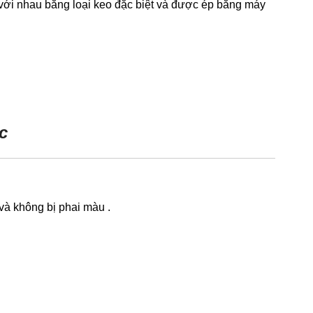
 với nhau bằng loại keo đặc biệt và được ép bằng máy
c
và không bị phai màu .