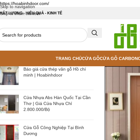
https://hoabinhdoor.com/
Skip to navigation
HẤT LƯỢNG - HIỆU QUẢ - KINH TẾ
Skip to main content
TRANG CHỦ
CỬA GỖ
CỬA GỖ CARBON
Báo giá cửa thép vân gỗ Hồ chí
minh | Hoabinhdoor
Cửa Nhựa Abs Hàn Quốc Tại Cần
Thơ | Giá Cửa Nhựa Chỉ
2.800.000/Bộ
Cửa Gỗ Công Nghiệp Tại Bình
Dương