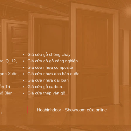
Giá cửa gỗ chống cháy
c, Q. 12,
Giá cửa gỗ gỗ công nghiệp
Giá cửa nhựa composite
ạnh Xuân,
Giá cửa nhựa abs hàn quốc
Giá cửa nhựa đài loan
ễn Tri
Giá cửa gỗ carbon
ố Biên
Giá cửa thép vân gỗ
Hoabinhdoor - Showroom cửa online
m