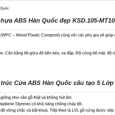
 Quốc
nhựa ABS Hàn Quốc đẹp KSD.105-MT10
p (WPC – Wood Plastic Composit) cùng với các phụ gia sẽ giú
ân bằng tốt giữa độ bền kéo, va đập. Độ cứng bề mặt, độ rắn, 
 trúc Cửa ABS Hàn Quốc cấu tạo 5 Lớp
giống như vân gỗ thật và không hút ẩm.
Butadiene Styrene) có khả năng chống cháy tốt.
ộ vững chắc và bắt khoá. Tiếp theo là LVL gỗ cứng được sếp t