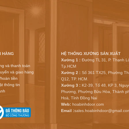
N HÀNG
HỆ THỐNG XƯỞNG SẢN XUẤT
Xưởng 1 :
Đường TL 31, P. Thạnh Lộ
ng và thanh toán
Tp.HCM
uyển và giao hàng
Xưởng 2 :
Số 361 TX25, Phường Th
/hoàn tiền
Q12, TP. HCM.
t thông tin
Xưởng 3 :
K2-39, Tổ 48, KP 3, Nguy
ành
Phương, Phường Bửu Hòa, Thành ph
Hoà, Tỉnh Đồng Nai
Web:
hoabinhdoor.com
Email :
sales.hoabinhdoor@gmail.co