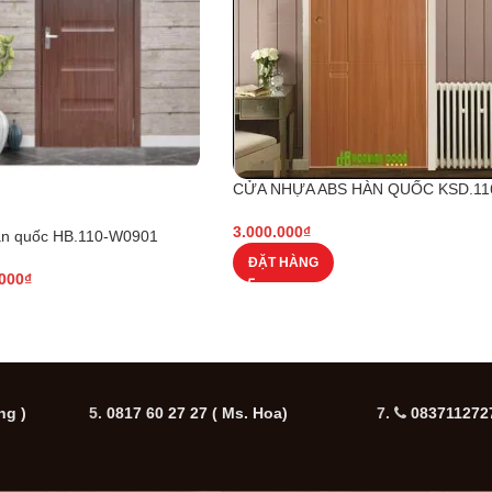
CỬA NHỰA ABS HÀN QUỐC KSD.11
3.000.000
₫
àn quốc HB.110-W0901
ĐẶT HÀNG
.000
₫
ng )
5.
0817 60 27 27
( Ms. Hoa)
7.
0837112727