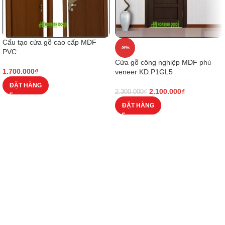
Cấu tạo cửa gỗ cao cấp MDF
-9%
PVC
Cửa gỗ công nghiệp MDF phủ
1.700.000
₫
veneer KD.P1GL5
ĐẶT HÀNG
2.100.000
₫
2.300.000
₫
ĐẶT HÀNG