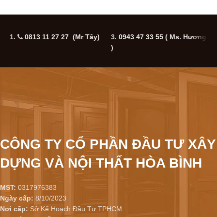
1.
0813 11 27 27 (Mr Tây)
3.
0943 47 33 55
( Ms. Hương
5
)
CÔNG TY CỔ PHẦN ĐẦU TƯ XÂY
DỰNG VÀ NỘI THẤT HÒA BÌNH
MST:
0317976383
Ngày cấp:
8/10/2023
Nơi cấp:
Sở Kế Hoạch Đầu Tư TPHCM