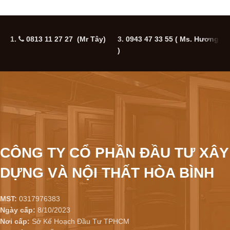
1.
0813 11 27 27 (Mr Tây)
3.
0943 47 33 55
( Ms. Hương
5
)
CÔNG TY CỔ PHẦN ĐẦU TƯ XÂY
DỰNG VÀ NỘI THẤT HÒA BÌNH
MST:
0317976383
Ngày cấp:
8/10/2023
Nơi cấp:
Sở Kế Hoạch Đầu Tư TPHCM