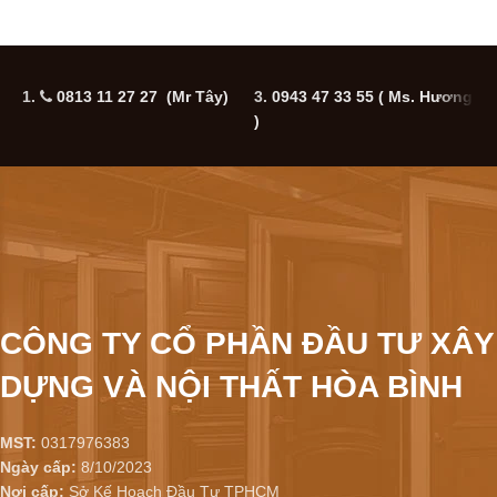
1.
0813 11 27 27 (Mr Tây)
3.
0943 47 33 55
( Ms. Hương
5
)
CÔNG TY CỔ PHẦN ĐẦU TƯ XÂY
DỰNG VÀ NỘI THẤT HÒA BÌNH
MST:
0317976383
Ngày cấp:
8/10/2023
Nơi cấp:
Sở Kế Hoạch Đầu Tư TPHCM