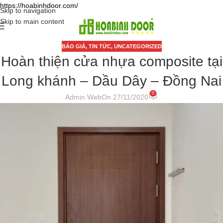
https://hoabinhdoor.com/
Skip to navigation
Skip to main content
BÁO GIÁ
,
TIN TỨC
,
UNCATEGORIZED
Hoàn thiện cửa nhựa composite tại
Long khánh – Dầu Dây – Đồng Nai
0
Admin Web
On 27/11/2020