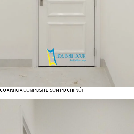
CỬA NHỰA COMPOSITE SƠN PU CHỈ NỔI