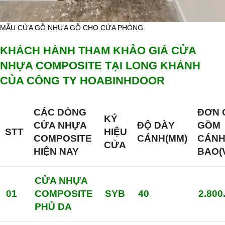
MẪU CỬA GỖ NHỰA GỖ CHO CỬA PHÒNG
KHÁCH HÀNH THAM KHẢO GIÁ CỬA
NHỰA COMPOSITE TẠI LONG KHÁNH
CỦA CÔNG TY HOABINHDOOR
CÁC DÒNG
ĐƠN 
KÝ
CỬA NHỰA
ĐỘ DÀY
GỒM
STT
HIỆU
COMPOSITE
CÁNH(MM)
CÁN
CỬA
HIỆN NAY
BAO(
CỬA NHỰA
01
COMPOSITE
SYB
40
2.800
PHỦ DA