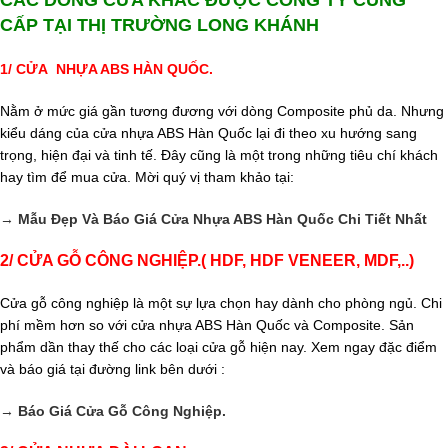
CÁC DÒNG CỬA KHÁC ĐƯỢC CÔNG TY CUNG
CẤP TẠI THỊ TRƯỜNG LONG KHÁNH
1/ CỬA NHỰA ABS HÀN QUỐC.
Nằm ở mức giá gần tương đương với dòng Composite phủ da. Nhưng
kiểu dáng của cửa nhựa ABS Hàn Quốc lại đi theo xu hướng sang
trọng, hiện đại và tinh tế. Đây cũng là một trong những tiêu chí khách
hay tìm để mua cửa. Mời quý vị tham khảo tại:
→
Mẫu Đẹp Và Báo Giá Cửa Nhựa ABS Hàn Quốc Chi Tiết Nhất
2/
CỬA GỖ CÔNG NGHIỆP.( HDF, HDF VENEER, MDF,..)
Cửa gỗ công nghiệp là một sự lựa chọn hay dành cho phòng ngủ. Chi
phí mềm hơn so với cửa nhựa ABS Hàn Quốc và Composite. Sản
phẩm dần thay thế cho các loại cửa gỗ hiện nay. Xem ngay đặc điểm
và báo giá tại đường link bên dưới :
→
Báo Giá Cửa Gỗ Công Nghiệp.