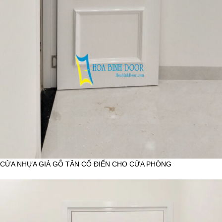
CỬA NHỰA GIẢ GỖ TÂN CỔ ĐIỂN CHO CỬA PHÒNG