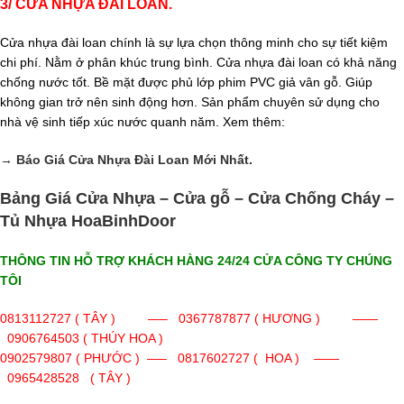
3/ CỬA NHỰA ĐÀI LOAN.
Cửa nhựa đài loan chính là sự lựa chọn thông minh cho sự tiết kiệm
chi phí. Nằm ở phân khúc trung bình. Cửa nhựa đài loan có khả năng
chống nước tốt. Bề mặt được phủ lớp phim PVC giả vân gỗ. Giúp
không gian trở nên sinh động hơn. Sản phẩm chuyên sử dụng cho
nhà vệ sinh tiếp xúc nước quanh năm. Xem thêm:
→
Báo Giá Cửa Nhựa Đài Loan Mới Nhất.
Bảng Giá Cửa Nhựa – Cửa gỗ – Cửa Chống Cháy –
Tủ Nhựa HoaBinhDoor
THÔNG TIN HỖ TRỢ KHÁCH HÀNG 24/24 CỬA CÔNG TY CHÚNG
TÔI
0813112727 ( TÂY ) —– 0367787877 ( HƯƠNG ) ——
0906764503 ( THÚY HOA )
0902579807 ( PHƯỚC ) —– 0817602727 ( HOA ) ——
0965428528 ( TÂY )