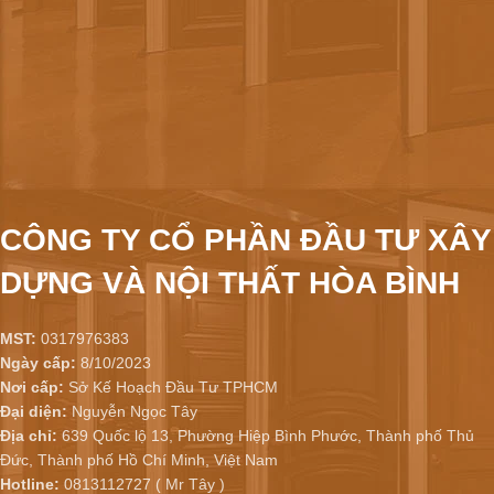
CÔNG TY CỔ PHẦN ĐẦU TƯ XÂY
DỰNG VÀ NỘI THẤT HÒA BÌNH
MST:
0317976383
Ngày cấp:
8/10/2023
Nơi cấp:
Sở Kế Hoạch Đầu Tư TPHCM
Đại diện:
Nguyễn Ngọc Tây
Địa chỉ:
639 Quốc lộ 13, Phường Hiệp Bình Phước, Thành phố Thủ
Đức, Thành phố Hồ Chí Minh, Việt Nam
Hotline:
0813112727 ( Mr Tây )