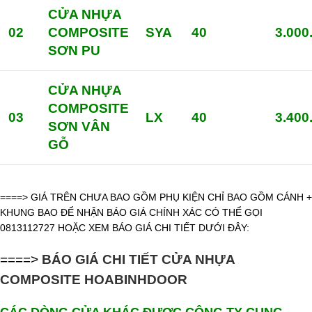
CỬA NHỰA
02
COMPOSITE
SYA
40
3.000
SƠN PU
CỬA NHỰA
COMPOSITE
03
LX
40
3.400
SƠN VÂN
GỖ
====> GIÁ TRÊN CHƯA BAO GỒM PHỤ KIỆN CHỈ BAO GỒM CÁNH +
KHUNG BAO ĐỂ NHẬN BÁO GIÁ CHÍNH XÁC CÓ THỂ GỌI
0813112727 HOẶC XEM BÁO GIÁ CHI TIẾT DƯỚI ĐÂY:
====>
BÁO GIÁ CHI TIẾT CỬA NHỰA
COMPOSITE HOABINHDOOR