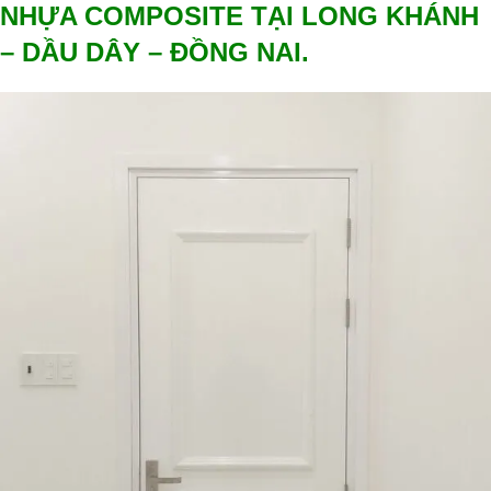
NHỰA COMPOSITE TẠI LONG KHÁNH
– DẦU DÂY – ĐỒNG NAI.