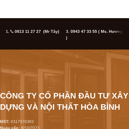
1.
0813 11 27 27 (Mr Tây)
3.
0943 47 33 55
( Ms. Hương
5
)
CÔNG TY CỔ PHẦN ĐẦU TƯ XÂY
DỰNG VÀ NỘI THẤT HÒA BÌNH
MST:
0317976383
Ngày cấp:
8/10/2023