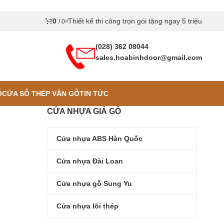
0
Thiết kế thi công trọn gói tặng ngay 5 triệu
/
0
₫
(028) 362 08044
sales.hoabinhdoor@gmail.com
Ỗ
CỬA SỖ THÉP VÂN GỖ
TIN TỨC
CỬA NHỰA GIẢ GỖ
Cửa nhựa ABS Hàn Quốc
Cửa nhựa Đài Loan
Cửa nhựa gỗ Sung Yu
Cửa nhựa lõi thép