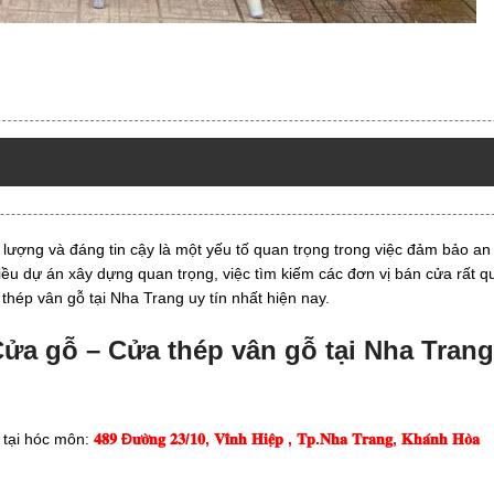
 lượng và đáng tin cậy là một yếu tố quan trọng trong việc đảm bảo an
hiều dự án xây dựng quan trọng, việc tìm kiếm các đơn vị bán cửa rất q
hép vân gỗ tại Nha Trang uy tín nhất hiện nay.
ửa gỗ – Cửa thép vân gỗ tại Nha Tran
 tại hóc môn:
𝟒𝟖𝟗 Đ𝐮̛𝐨̛̀𝐧𝐠 𝟐𝟑/𝟏𝟎, 𝐕𝐢̃𝐧𝐡 𝐇𝐢𝐞̣̂𝐩 , 𝐓𝐩.𝐍𝐡𝐚 𝐓𝐫𝐚𝐧𝐠, 𝐊𝐡𝐚́𝐧𝐡 𝐇𝐨̀𝐚