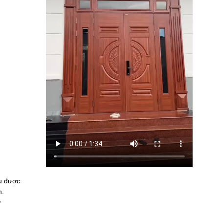
âu được
h.
ư