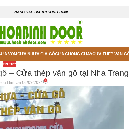
NÂNG CAO GIÁ TRỊ CÔNG TRÌNH
CỬA VÒM
CỬA NHỰA GIẢ GỖ
CỬA CHỐNG CHÁY
CỬA THÉP VÂN G
TIN TỨC
ỗ – Cửa thép vân gỗ tại Nha Trang
0
Hòa Bình
On 06/09/2024