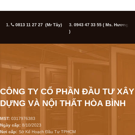
1.
0813 11 27 27 (Mr Tây)
3.
0943 47 33 55
( Ms. Hương
5
)
CÔNG TY CỔ PHẦN ĐẦU TƯ XÂY
DỰNG VÀ NỘI THẤT HÒA BÌNH
MST:
0317976383
Ngày cấp:
8/10/2023
Nơi cấp:
Sở Kế Hoạch Đầu Tư TPHCM