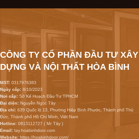
CÔNG TY CỔ PHẦN ĐẦU TƯ XÂY
DỰNG VÀ NỘI THẤT HÒA BÌNH
MST:
0317976383
Ngày cấp:
8/10/2023
Nơi cấp:
Sở Kế Hoạch Đầu Tư TPHCM
Đại diện:
Nguyễn Ngọc Tây
Địa chỉ:
639 Quốc lộ 13, Phường Hiệp Bình Phước, Thành phố Thủ
Đức, Thành phố Hồ Chí Minh, Việt Nam
Hotline:
0813112727 ( Mr Tây )
Email:
tay.hoabinhdoor.com
Website:
https://hoabinhdoor.com/