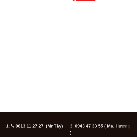
1.
0813 11 27 27 (Mr Tây)
3.
0943 47 33 55
( Ms. Hương
5
)