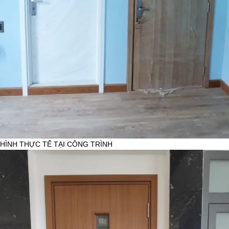
HÌNH THỰC TẾ TẠI CÔNG TRÌNH