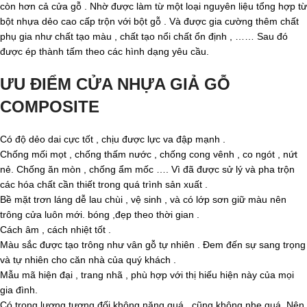
còn hơn cả cửa gỗ . Nhờ được làm từ một loại nguyên liệu tổng hợp từ
bột nhựa dẻo cao cấp trộn với bột gỗ . Và được gia cường thêm chất
phụ gia như chất tạo màu , chất tạo nổi chất ổn định , …… Sau đó
được ép thành tấm theo các hình dạng yêu cầu.
ƯU ĐIỂM CỬA NHỰA GIẢ GỖ
COMPOSITE
Có độ dẻo dai cực tốt , chịu được lực va đập mạnh .
Chống mối mọt , chống thấm nước , chống cong vênh , co ngót , nứt
nẻ. Chống ăn mòn , chống ẩm mốc …. Vì đã được sử lý và pha trộn
các hóa chất cần thiết trong quá trình sản xuất .
Bề mặt trơn láng dễ lau chùi , vệ sinh , và có lớp sơn giữ màu nên
trông cửa luôn mới. bóng ,đẹp theo thời gian .
Cách âm , cách nhiệt tốt .
Màu sắc được tạo trông như vân gỗ tự nhiên . Đem đến sự sang trọng
và tự nhiên cho căn nhà của quý khách .
Mẫu mã hiện đại , trang nhã , phù hợp với thị hiếu hiện này của mọi
gia đình.
Có trọng lượng tương đối không nặng quá , cũng không nhẹ quá. Nên