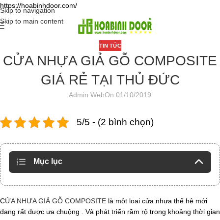
https://hoabinhdoor.com/
Skip to navigation
Skip to main content
TIN TỨC
CỬA NHỰA GIẢ GỖ COMPOSITE
GIÁ RẺ TẠI THỦ ĐỨC
Admin Web
On 01/10/2019
5/5 - (2 bình chọn)
Mục lục
C
ỬA NHỰA GIẢ GỖ COMPOSITE
là một loại cửa nhựa thế hệ mới
đang rất được ưa chuộng . Và phát triển rầm rộ trong khoảng thời gian