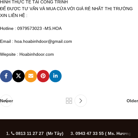
HÌNH THỰC TẾ TẠI CÔNG TRÌNH
ĐỂ ĐƯỢC TƯ VẤN VÀ MUA CỬA VỚI GIÁ RẺ NHẤT THỊ TRƯỜNG
XIN LIÊN HỆ :
Hotline : 0979573023 -MS.HOA
Email : hoa.hoabinhdoor@gmail.com
Wepsite : Hoabinhdoor.com
Newer
Older
1.
0813 11 27 27 (Mr Tây)
3.
0943 47 33 55
( Ms. Hương
5