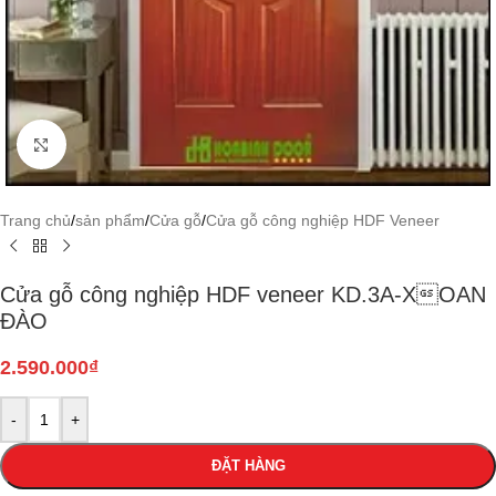
Click to enlarge
Trang chủ
/
sản phẩm
/
Cửa gỗ
/
Cửa gỗ công nghiệp HDF Veneer
Cửa gỗ công nghiệp HDF veneer KD.3A-XOAN
ĐÀO
2.590.000
₫
-
+
ĐẶT HÀNG