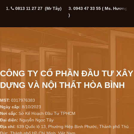
1.
0813 11 27 27 (Mr Tây)
3.
0943 47 33 55
( Ms. Hương
5
)
CÔNG TY CỔ PHẦN ĐẦU TƯ XÂY
DỰNG VÀ NỘI THẤT HÒA BÌNH
MST:
0317976383
Ngày cấp:
8/10/2023
Nơi cấp:
Sở Kế Hoạch Đầu Tư TPHCM
Đại diện:
Nguyễn Ngọc Tây
Địa chỉ:
639 Quốc lộ 13, Phường Hiệp Bình Phước, Thành phố Thủ
Đức, Thành phố Hồ Chí Minh, Việt Nam