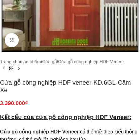
Click to enlarge
Trang chủ
/
sản phẩm
/
Cửa gỗ
/
Cửa gỗ công nghiệp HDF Veneer
Cửa gỗ công nghiệp HDF veneer KD.6GL-Căm
Xe
3.390.000
₫
Kết cấu của
cửa gỗ công nghiệp
HDF Veneer:
Cửa gỗ công nghiệp HDF Veneer
có thể mở theo kiểu thông
thường, có thể mở lật, nghiêng hay lùa.