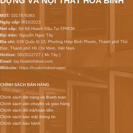
DỰNG VÀ NỘI THẤT HÒA BÌNH
MST:
0317976383
Ngày cấp:
8/10/2023
Nơi cấp:
Sở Kế Hoạch Đầu Tư TPHCM
Đại diện:
Nguyễn Ngọc Tây
Địa chỉ:
639 Quốc lộ 13, Phường Hiệp Bình Phước, Thành phố Thủ
Đức, Thành phố Hồ Chí Minh, Việt Nam
Hotline:
0813112727 ( Mr Tây )
Email:
tay.hoabinhdoor.com
Website:
https://hoabinhdoor.com/
CHÍNH SÁCH BÁN HÀNG
Chính sách đặt hàng và thanh toán
Chính sách vận chuyển và giao hàng
Chính sách đổi trả/hoàn tiền
Chính sách bảo mật thông tin
Chính sách bảo hành