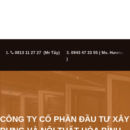
1.
0813 11 27 27 (Mr Tây)
3.
0943 47 33 55
( Ms. Hương
5
)
CÔNG TY CỔ PHẦN ĐẦU TƯ XÂY