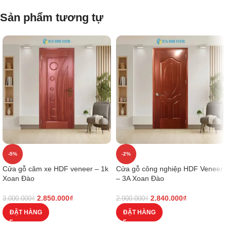
Sản phẩm tương tự
-5%
-2%
Cửa gỗ căm xe HDF veneer – 1k
Cửa gỗ công nghiệp HDF Veneer
Xoan Đào
– 3A Xoan Đào
2.850.000
₫
2.840.000
₫
3.000.000
₫
2.900.000
₫
ĐẶT HÀNG
ĐẶT HÀNG