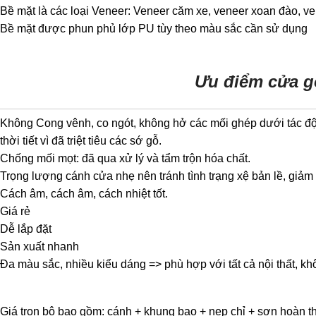
Bề mặt là các loại Veneer: Veneer căm xe, veneer xoan đào, v
Bề mặt được phun phủ lớp PU tùy theo màu sắc cần sử dụng
Ưu điểm cửa g
Không Cong vênh, co ngót, không hở các mối ghép dưới tác đ
thời tiết vì đã triệt tiêu các sớ gỗ.
Chống mối mọt: đã qua xử lý và tẩm trộn hóa chất.
Trọng lượng cánh cửa nhẹ nên tránh tình trạng xệ bản lề, giảm t
Cách âm, cách âm, cách nhiệt tốt.
Giá rẻ
Dễ lắp đặt
Sản xuất nhanh
Đa màu sắc, nhiều kiểu dáng => phù hợp với tất cả nội thất, kh
Giá trọn bộ bao gồm: cánh + khung bao + nẹp chỉ + sơn hoàn thi