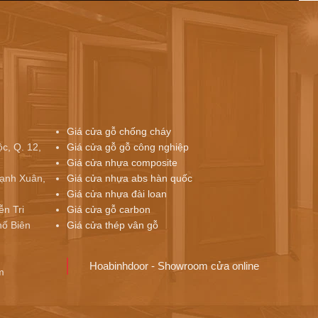
Giá cửa gỗ chống cháy
c, Q. 12,
Giá cửa gỗ gỗ công nghiệp
Giá cửa nhựa composite
ạnh Xuân,
Giá cửa nhựa abs hàn quốc
Giá cửa nhựa đài loan
ễn Tri
Giá cửa gỗ carbon
ố Biên
Giá cửa thép vân gỗ
Hoabinhdoor - Showroom cửa online
m