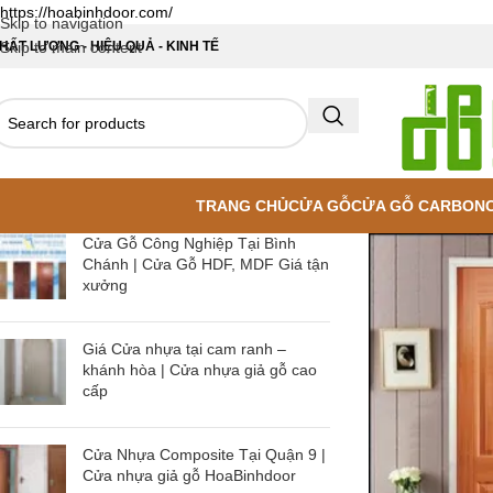
https://hoabinhdoor.com/
Skip to navigation
HẤT LƯỢNG - HIỆU QUẢ - KINH TẾ
Skip to main content
TRANG CHỦ
CỬA GỖ
CỬA GỖ CARBON
Cửa Gỗ Công Nghiệp Tại Bình
Chánh | Cửa Gỗ HDF, MDF Giá tận
xưởng
Giá Cửa nhựa tại cam ranh –
khánh hòa | Cửa nhựa giả gỗ cao
cấp
Cửa Nhựa Composite Tại Quận 9 |
Cửa nhựa giả gỗ HoaBinhdoor