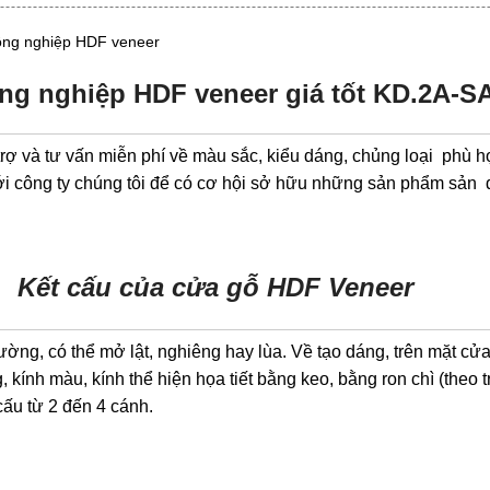
công nghiệp HDF veneer
ng nghiệp HDF veneer giá tốt KD.2A-
à tư vấn miễn phí về màu sắc, kiểu dáng, chủng loại phù hợ
ới công ty chúng tôi để có cơ hội sở hữu những sản phẩm sản 
Kết cấu của cửa gỗ HDF Veneer
g, có thể mở lật, nghiêng hay lùa. Về tạo dáng, trên mặt cửa c
g, kính màu, kính thể hiện họa tiết bằng keo, bằng ron chì (the
cấu từ 2 đến 4 cánh.