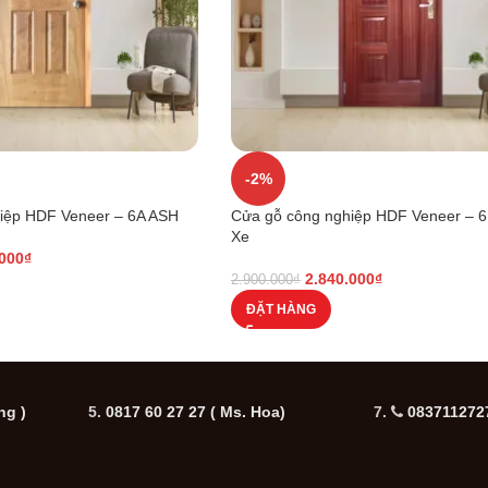
-2%
iệp HDF Veneer – 6A ASH
Cửa gỗ công nghiệp HDF Veneer – 
Xe
.000
₫
2.840.000
₫
2.900.000
₫
ĐẶT HÀNG
ng )
5.
0817 60 27 27
( Ms. Hoa)
7.
0837112727