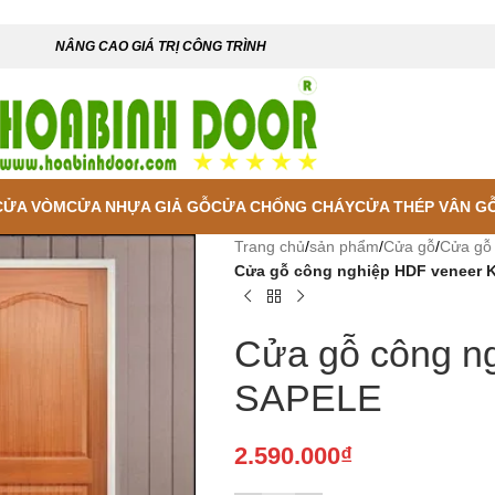
NÂNG CAO GIÁ TRỊ CÔNG TRÌNH
CỬA VÒM
CỬA NHỰA GIẢ GỖ
CỬA CHỐNG CHÁY
CỬA THÉP VÂN G
Trang chủ
/
sản phẩm
/
Cửa gỗ
/
Cửa gỗ
Cửa gỗ công nghiệp HDF veneer 
Cửa gỗ công n
SAPELE
2.590.000
₫