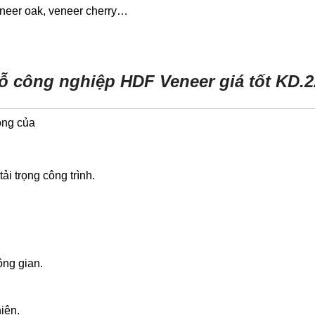
eneer oak, veneer cherry…
ỗ công nghiệp HDF Veneer giá tốt KD
ộng của
ải trọng công trình.
ông gian.
ện.