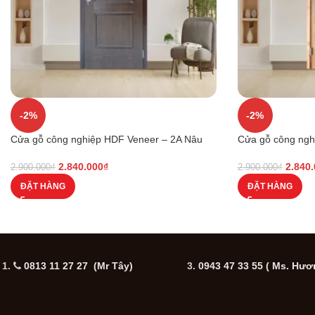
-2%
-2%
Cửa gỗ công nghiệp HDF Veneer – 2A Nâu
Cửa gỗ công ngh
2.840.000
₫
2.840
2.900.000
₫
2.900.000
₫
ĐẶT HÀNG
ĐẶT HÀNG
1.
0813 11 27 27 (Mr Tây)
3.
0943 47 33 55
( Ms. Hươ