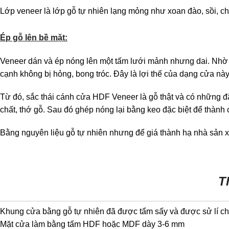
Lớp veneer là lớp gỗ tự nhiên lạng mỏng như xoan đào, sồi, c
Ép gỗ lên bề mặt:
Veneer dán và ép nóng lên một tấm lưới mảnh nhưng dai.
Nhờ 
cạnh không bị hỏng, bong tróc. Đây là lợi thế của dạng cửa này
Từ đó, sắc thái cánh cửa HDF Veneer là gỗ thật và có những đặ
chất, thớ gỗ. Sau đó ghép nóng lại bằng keo đặc biệt để thành
Bằng nguyên liệu gỗ tự nhiên nhưng để giá thành hạ nhà sản x
T
Khung cửa bằng gỗ tự nhiên đã được tẩm sấy và được sử lí c
Mặt cửa làm bằng tấm HDF hoặc MDF dày 3-6 mm