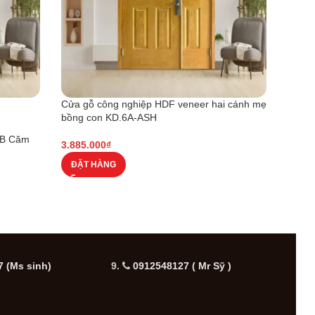
Cửa gỗ công nghiệp HDF veneer hai cánh mẹ
Cửa g
bồng con KD.6A-ASH
XOAN
6B Căm
3.885.000
₫
2.590
ĐẶT HÀNG
ĐẶT
 (Ms sinh)
9.
0912548127 ( Mr Sỹ )
10.