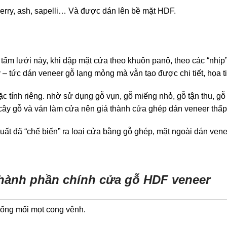
herry, ash, sapelli… Và được dán lên bề mặt HDF.
tấm lưới này, khi dập mặt cửa theo khuôn panô, theo các “nhịp”
 – tức dán veneer gỗ lạng mỏng mà vẫn tạo được chi tiết, họa ti
c tính riêng. nhờ sử dụng gỗ vụn, gỗ miếng nhỏ, gỗ tận thu, gỗ
 cây gỗ và ván làm cửa nên giá thành cửa ghép dán veneer thấp
uất đã “chế biến” ra loại cửa bằng gỗ ghép, mặt ngoài dán ven
hành phần chính cửa gỗ HDF veneer
hống mối mọt cong vênh.