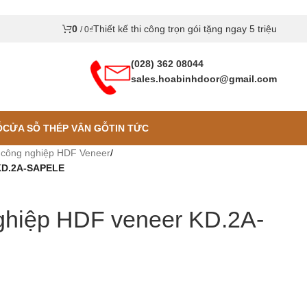
0
Thiết kế thi công trọn gói tặng ngay 5 triệu
/
0
₫
(028) 362 08044
sales.hoabinhdoor@gmail.com
Ỗ
CỬA SỖ THÉP VÂN GỖ
TIN TỨC
 công nghiệp HDF Veneer
/
KD.2A-SAPELE
ghiệp HDF veneer KD.2A-