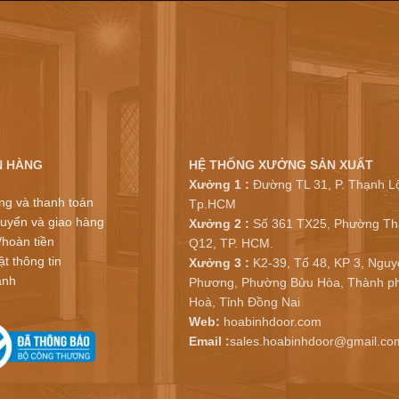
N HÀNG
HỆ THỐNG XƯỞNG SẢN XUẤT
Xưởng 1 :
Đường TL 31, P. Thạnh Lộ
ng và thanh toán
Tp.HCM
uyển và giao hàng
Xưởng 2 :
Số 361 TX25, Phường Th
/hoàn tiền
Q12, TP. HCM.
t thông tin
Xưởng 3 :
K2-39, Tổ 48, KP 3, Nguy
ành
Phương, Phường Bửu Hòa, Thành ph
Hoà, Tỉnh Đồng Nai
Web:
hoabinhdoor.com
Email :
sales.hoabinhdoor@gmail.co