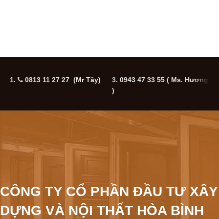
1.
0813 11 27 27 (Mr Tây)
3.
0943 47 33 55
( Ms. Hương
5
)
CÔNG TY CỔ PHẦN ĐẦU TƯ XÂY
DỰNG VÀ NỘI THẤT HÒA BÌNH