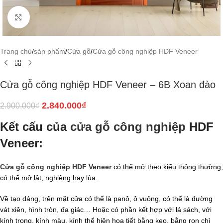
Click to enlarge
Trang chủ
/
sản phẩm
/
Cửa gỗ
/
Cửa gỗ công nghiệp HDF Veneer
Cửa gỗ công nghiệp HDF Veneer – 6B Xoan đào
2.840.000
₫
2.900.000
₫
Kết cấu của
cửa gỗ công nghiệp
HDF
Veneer:
Cửa gỗ công nghiệp HDF Veneer
có thể mở theo kiểu thông thường,
có thể mở lật, nghiêng hay lùa.
Về tạo dáng, trên mặt cửa có thể là panô, ô vuông, có thể là đường
vát xiên, hình tròn, đa giác… Hoặc có phần kết hợp với lá sách, với
kính trong, kính màu, kính thể hiện họa tiết bằng keo, bằng ron chì