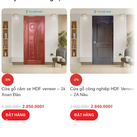
-5%
-2%
Cửa gỗ căm xe HDF veneer – 1k
Cửa gỗ công nghiệp HDF Veneer
Xoan Đào
– 2A Nâu
2.850.000
₫
2.840.000
₫
3.000.000
₫
2.900.000
₫
ĐẶT HÀNG
ĐẶT HÀNG