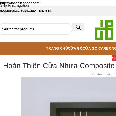
https://hoabinhdoor.com/
Skip to navigation
HẤT LƯỢNG - HIỆU QUẢ - KINH TẾ
Skip to main content
TRANG CHỦ
CỬA GỖ
CỬA GỖ CARBON
BÁ
Hoàn Thiện Cửa Nhựa Composite T
Posted by
Adm