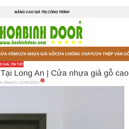
NÂNG CAO GIÁ TRỊ CÔNG TRÌNH
CỬA VÒM
CỬA NHỰA GIẢ GỖ
CỬA CHỐNG CHÁY
CỬA THÉP VÂN G
O GIÁ
,
TIN TỨC
ại Long An | Cửa nhựa giả gỗ cao
0
in Web
On 12/05/2021