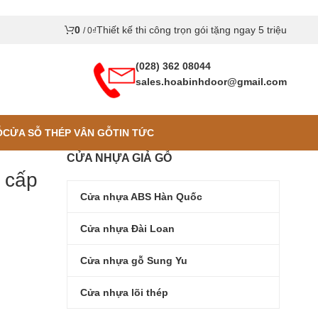
0
Thiết kế thi công trọn gói tặng ngay 5 triệu
/
0
₫
(028) 362 08044
sales.hoabinhdoor@gmail.com
Ỗ
CỬA SỖ THÉP VÂN GỖ
TIN TỨC
CỬA NHỰA GIẢ GỖ
 cấp
Cửa nhựa ABS Hàn Quốc
Cửa nhựa Đài Loan
Cửa nhựa gỗ Sung Yu
Cửa nhựa lõi thép