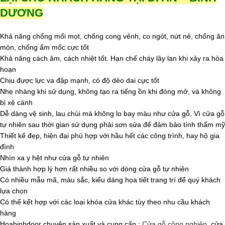
DƯƠNG
Khả năng chống mối mọt, chống cong vênh, co ngót, nứt nẻ, chống ăn
mòn, chống ẩm mốc cực tốt
Khả năng cách âm, cách nhiệt tốt. Hạn chế cháy lây lan khi xảy ra hỏa
hoạn
Chịu được lực va đập mạnh, có độ dẻo dai cực tốt
Nhẹ nhàng khi sử dụng, không tạo ra tiếng ồn khi đóng mở, và không
bị xệ cánh
Dễ dàng vệ sinh, lau chùi mà không lo bay màu như cửa gỗ. Vì cửa gỗ
tự nhiên sau thời gian sử dụng phải sơn sửa để đảm bảo tính thẩm mỹ
Thiết kế đẹp, hiện đại phù hợp với hầu hết các công trình, hay hộ gia
đình
Nhìn xa y hệt như cửa gỗ tự nhiên
Giá thành hợp lý hơn rất nhiều so với dòng cửa gỗ tự nhiên
Có nhiều mẫu mã, màu sắc, kiểu dáng họa tiết trang trí để quý khách
lựa chọn
Có thể kết hợp với các loại khóa cửa khác tùy theo nhu cầu khách
hàng
Hoabinhdoor chuyên sản xuất và cung cấp :
Cửa gỗ công nghiệp
, cửa