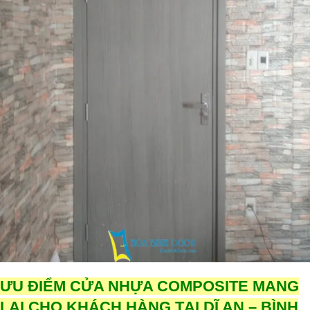
ƯU ĐIỂM CỬA NHỰA COMPOSITE MANG
LẠI CHO KHÁCH HÀNG TẠI DĨ AN – BÌNH