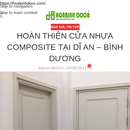
https://hoabinhdoor.com/
Skip to navigation
Skip to main content
BÁO GIÁ
,
TIN TỨC
HOÀN THIỆN CỬA NHỰA
COMPOSITE TẠI DĨ AN – BÌNH
DƯƠNG
0
Admin Web
On 18/06/2021