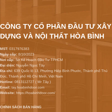
CÔNG TY CỔ PHẦN ĐẦU TƯ XÂY
DỰNG VÀ NỘI THẤT HÒA BÌNH
MST:
0317976383
Ngày cấp:
8/10/2023
Nơi cấp:
Sở Kế Hoạch Đầu Tư TPHCM
Đại diện:
Nguyễn Ngọc Tây
Địa chỉ:
639 Quốc lộ 13, Phường Hiệp Bình Phước, Thành phố Thủ
Đức, Thành phố Hồ Chí Minh, Việt Nam
Hotline:
0813112727 ( Mr Tây )
Email:
tay.hoabinhdoor.com
Website:
https://hoabinhdoor.com/
CHÍNH SÁCH BÁN HÀNG