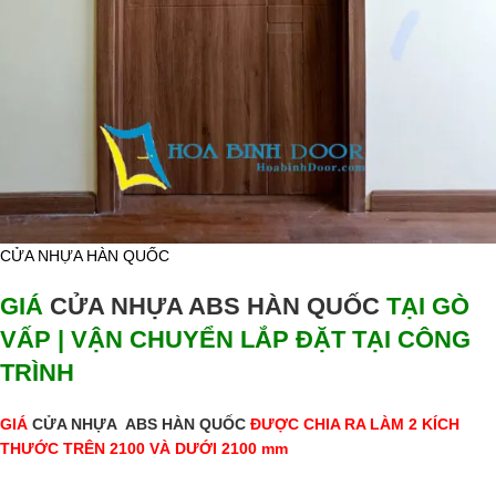
CỬA NHỰA HÀN QUỐC
GIÁ
CỬA NHỰA ABS HÀN QUỐC
TẠI GÒ
VẤP | VẬN CHUYỂN LẮP ĐẶT TẠI CÔNG
TRÌNH
GIÁ
CỬA NHỰA ABS HÀN QUỐC
ĐƯỢC CHIA RA LÀM 2 KÍCH
THƯỚC TRÊN 2100 VÀ DƯỚI 2100 mm