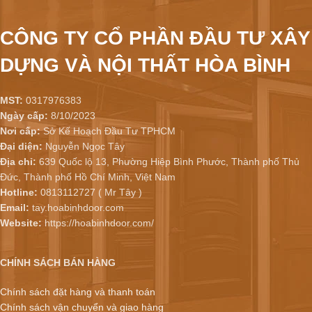
CÔNG TY CỔ PHẦN ĐẦU TƯ XÂY
DỰNG VÀ NỘI THẤT HÒA BÌNH
MST:
0317976383
Ngày cấp:
8/10/2023
Nơi cấp:
Sở Kế Hoạch Đầu Tư TPHCM
Đại diện:
Nguyễn Ngọc Tây
Địa chỉ:
639 Quốc lộ 13, Phường Hiệp Bình Phước, Thành phố Thủ
Đức, Thành phố Hồ Chí Minh, Việt Nam
Hotline:
0813112727 ( Mr Tây )
Email:
tay.hoabinhdoor.com
Website:
https://hoabinhdoor.com/
CHÍNH SÁCH BÁN HÀNG
Chính sách đặt hàng và thanh toán
Chính sách vận chuyển và giao hàng