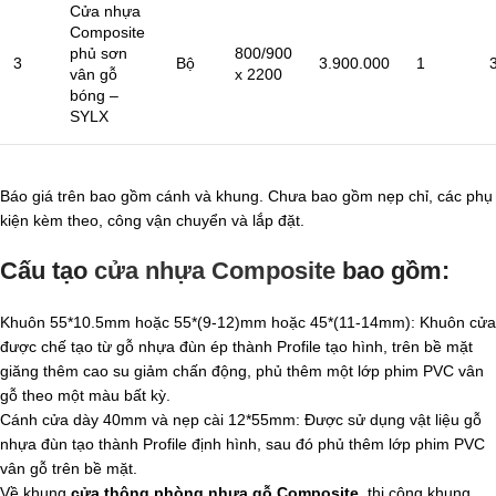
Cửa nhựa
Composite
phủ sơn
800/900
3
Bộ
3.900.000
1
vân gỗ
x 2200
bóng –
SYLX
Báo giá trên bao gồm cánh và khung. Chưa bao gồm nẹp chỉ, các phụ
kiện kèm theo, công vận chuyển và lắp đặt.
Cấu tạo
cửa nhựa Composite
bao gồm:
Khuôn 55*10.5mm hoặc 55*(9-12)mm hoặc 45*(11-14mm): Khuôn cửa
được chế tạo từ gỗ nhựa đùn ép thành Profile tạo hình, trên bề mặt
giăng thêm cao su giảm chấn động, phủ thêm một lớp phim PVC vân
gỗ theo một màu bất kỳ.
Cánh cửa dày 40mm và nẹp cài 12*55mm: Được sử dụng vật liệu gỗ
nhựa đùn tạo thành Profile định hình, sau đó phủ thêm lớp phim PVC
vân gỗ trên bề mặt.
Về khung
cửa thông phòng nhựa gỗ Composite
, thi công khung