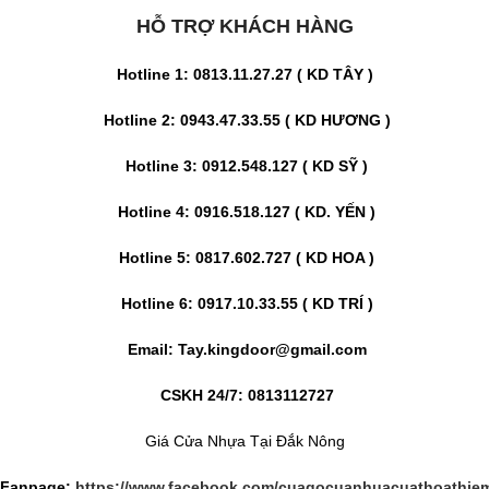
HỖ TRỢ KHÁCH HÀNG
Hotline 1: 0813.11.27.27 ( KD TÂY )
Hotline 2: 0943.47.33.55 ( KD HƯƠNG )
Hotline 3: 0912.548.127 ( KD SỸ )
Hotline 4: 0916.518.127 ( KD. YẾN )
Hotline 5: 0817.602.727 ( KD HOA )
Hotline 6: 0917.10.33.55 ( KD TRÍ )
Email: Tay.kingdoor@gmail.com
CSKH 24/7: 0813112727
Giá Cửa Nhựa Tại Đắk Nông
Fanpage:
https://www.facebook.com/cuagocuanhuacuathoathie