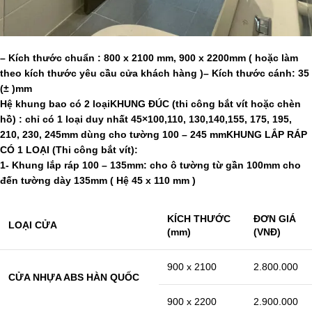
– Kích thước chuẩn : 800 x 2100 mm, 900 x 2200mm ( hoặc làm
theo kích thước yêu cầu cửa khách hàng )
– Kích thước cánh: 35
(± )mm
Hệ khung bao có 2 loại
KHUNG ĐÚC (thi công bắt vít hoặc chèn
hồ) : chỉ có 1 loại duy nhất 45×100,110, 130,140,155, 175, 195,
210, 230, 245mm dùng cho tường 100 – 245 mm
KHUNG LẮP RÁP
CÓ 1 LOẠI (Thi công bắt vít):
1- Khung lắp ráp 100 – 135mm: cho ô tường từ gần 100mm cho
đến tường dày 135mm ( Hệ 45 x 110 mm )
KÍCH THƯỚC
ĐƠN GIÁ
LOẠI CỬA
(mm)
(VNĐ)
900 x 2100
2.800.000
CỬA NHỰA ABS HÀN QUỐC
900 x 2200
2.900.000