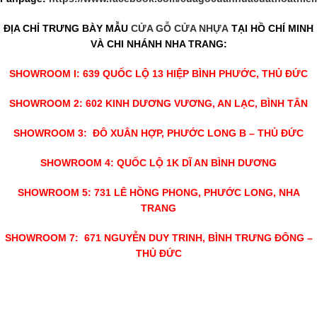
ĐỊA CHỈ TRƯNG BÀY MẪU
CỬA GỖ CỬA NHỰA
TẠI HỒ CHÍ MINH
VÀ CHI NHÁNH NHA TRANG:
SHOWROOM I: 639 QUỐC LỘ 13 HIỆP BÌNH PHƯỚC, THỦ ĐỨC
SHOWROOM 2: 602 KINH DƯƠNG VƯƠNG, AN LẠC, BÌNH TÂN
SHOWROOM 3: ĐÔ XUÂN HỢP, PHƯỚC LONG B – THỦ ĐỨC
SHOWROOM 4: QUỐC LỘ 1K DĨ AN BÌNH DƯƠNG
SHOWROOM 5: 731 LÊ HỒNG PHONG, PHƯỚC LONG, NHA
TRANG
SHOWROOM 7: 671 NGUYỄN DUY TRINH, BÌNH TRƯNG ĐÔNG –
THỦ ĐỨC