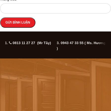
1.
0813 11 27 27 (Mr Tây)
3.
0943 47 33 55
( Ms. Hương
5
)