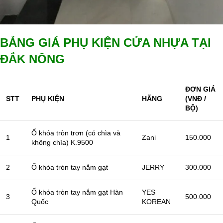
BẢNG GIÁ PHỤ KIỆN CỬA NHỰA TẠI
ĐẮK NÔNG
ĐƠN GIÁ
STT
PHỤ KIỆN
HÃNG
(VNĐ /
BỘ)
Ổ khóa tròn trơn (có chìa và
1
Zani
150.000
không chìa) K.9500
2
Ổ khóa tròn tay nắm gạt
JERRY
300.000
Ổ khóa tròn tay nắm gạt Hàn
YES
3
500.000
Quốc
KOREAN