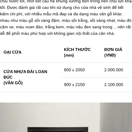
chịu nước tốt, nhờ kết cấu hệ khung xương bên trong nên chịu lực khá
tốt. Được đánh giá rất cao khi sử dụng cho cửa nhà vệ sinh để tiết
kiệm chi phí, với nhiều mẫu mã đẹp và đa dạng màu vân gỗ khác
nhau như màu gỗ sồi vàng đậm, màu sồi trắng, sồi vàng nhat, màu đỏ
căm xe, màu xoan đào, trắng kem, màu nâu đen sang trọng… nên rất
dễ để phối màu phù hợp với không gian nội thất của căn nhà.
KÍCH THƯỚC
ĐƠN GIÁ
OẠI CỬA
(mm)
(VNĐ)
800 x 2050
2.000.000
CỬA NHỰA ĐÀI LOAN
ĐÚC
(VÂN GỖ)
900 x 2150
2.100.000