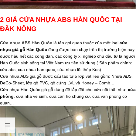
2 GIÁ CỬA NHỰA ABS HÀN QUỐC TẠI
ĐẮK NÔNG
Cửa nhựa ABS Hàn Quốc
là tên gọi quen thuộc của một loại
cửa
nhựa giả gỗ Hàn Quốc
đang được bán chạy trên thị trường hiện nay:
được hầu hết các công dân, các công ty xí nghiệp chủ đầu tư là người
Hàn Quốc sinh sống tại Việt Nam ưu tiên sử dụng ( Sản phẩm chính:
cửa abs, cua nhua han quoc, cửa nhựa lõi thép Kos)
Cửa nhựa ABS giả gỗ được cấu tạo từ 5 lớp vật liệu gồm: Nhựa
ABS
,
DeCo-Sheet, lớp gỗ PVC, gỗ cứng LVL và Honey – Comb…
Cửa nhựa Hàn Quốc giả gỗ dùng để lắp đặt cho cửa nội thất như:
cửa
phòng
, cửa nhà vệ sinh, cửa căn hộ chung cư, cửa văn phòng cơ
quan…