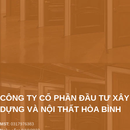
CÔNG TY CỔ PHẦN ĐẦU TƯ XÂY
DỰNG VÀ NỘI THẤT HÒA BÌNH
MST:
0317976383