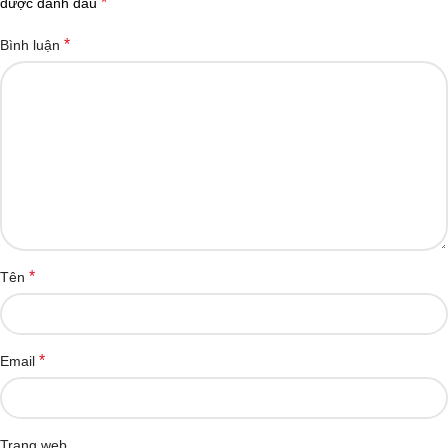
*
được đánh dấu
*
Bình luận
*
Tên
*
Email
Trang web