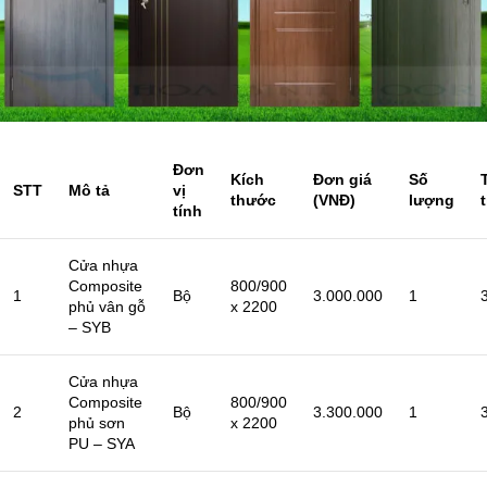
Đơn
Kích
Đơn giá
Số
STT
Mô tả
vị
thước
(VNĐ)
lượng
tính
Cửa nhựa
Composite
800/900
1
Bộ
3.000.000
1
phủ vân gỗ
x 2200
– SYB
Cửa nhựa
Composite
800/900
2
Bộ
3.300.000
1
phủ sơn
x 2200
PU – SYA