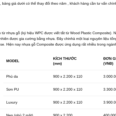
, bảng giá dưới có thể thay đổi theo năm , khách hàng cần tư vấn chín
m từ nhựa gỗ (ký hiệu WPC được viết tắt từ Wood Plastic Composite). 
tự nhiên được gia cường bằng nhựa. Đây chinhà một loại nguyên liệu tổ
ose. Hiện nay nhựa gỗ Composite được ứng dụng rất nhiều trong ngành 
KÍCH THƯỚC
ĐƠN G
MODEL
(mm)
(VNĐ)
Phủ da
900 x 2.200 x 110
3.000.
Sơn PU
900 x 2.200 x 110
3.300.
Luxury
900 x 2.200 x 110
3.900.
Nẹp (phủ 2 mặt)
900 x 2.200
400.00