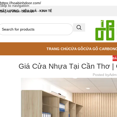
https://hoabinhdoor.com/
Skip to navigation
HẤT LƯỢNG - HIỆU QUẢ - KINH TẾ
Skip to main content
TRANG CHỦ
CỬA GỖ
CỬA GỖ CARBON
BÁ
Giá Cửa Nhựa Tại Cần Thơ | 
Posted by
Adm