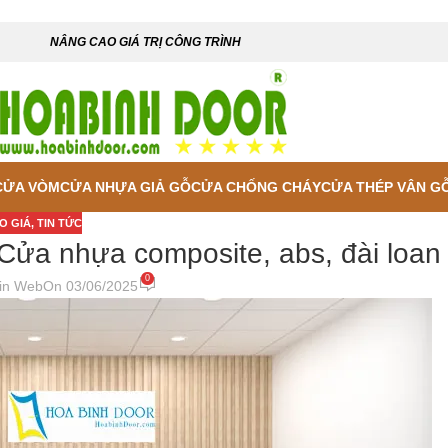
NÂNG CAO GIÁ TRỊ CÔNG TRÌNH
CỬA VÒM
CỬA NHỰA GIẢ GỖ
CỬA CHỐNG CHÁY
CỬA THÉP VÂN G
O GIÁ
,
TIN TỨC
Cửa nhựa composite, abs, đài loan
0
in Web
On 03/06/2025