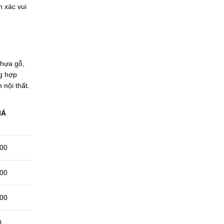
h xác vui
Nhựa gỗ,
ng hợp
nội thất.
IÁ
000
000
000
0