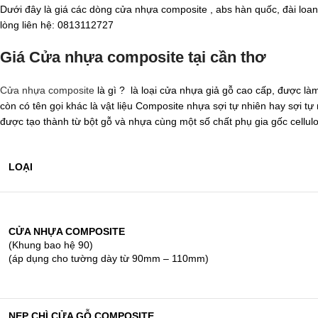
Dưới đây là giá các dòng cửa nhựa composite , abs hàn quốc, đài loan
lòng liên hệ: 0813112727
Giá Cửa nhựa composite tại cần thơ
Cửa nhựa composite
là gì ? là loại cửa nhựa giả gỗ cao cấp, được là
còn có tên gọi khác là vật liệu Composite nhựa sợi tự nhiên hay sợi 
được tạo thành từ bột gỗ và nhựa cùng một số chất phụ gia gốc cellul
LOẠI
CỬA NHỰA COMPOSITE
(Khung bao hệ 90)
(áp dụng cho tường dày từ 90mm – 110mm)
NẸP CHÌ CỬA GỖ COMPOSITE