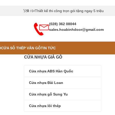
0
Thiết kế thi công trọn gói tặng ngay 5 triệu
/
0
₫
(028) 362 08044
sales.hoabinhdoor@gmail.com
Ỗ
CỬA SỖ THÉP VÂN GỖ
TIN TỨC
CỬA NHỰA GIẢ GỖ
Cửa nhựa ABS Hàn Quốc
Cửa nhựa Đài Loan
Cửa nhựa gỗ Sung Yu
Cửa nhựa lõi thép