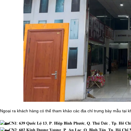
Ngoại ra khách hàng có thể tham khảo các địa chỉ trưng bày mẫu tại 
𝐂𝐍𝟏: 𝟔𝟑𝟗 𝐐𝐮𝐨̂́𝐜 𝐋𝐨̣̂ 𝟏𝟑, 𝐏. 𝐇𝐢𝐞̣̂𝐩 𝐁𝐢̀𝐧𝐡 𝐏𝐡𝐮̛𝐨̛́𝐜, 𝐐. 𝐓𝐡𝐮̉ Đ𝐮̛́𝐜 , 𝐓𝐩. 𝐇𝐨̂̀ 𝐂𝐡
𝐂𝐍𝟐: 𝟔𝟎𝟐 𝐊𝐢𝐧𝐡 𝐃𝐮̛𝐨̛𝐧𝐠 𝐕𝐮̛𝐨̛𝐧𝐠, 𝐏. 𝐀𝐧 𝐋𝐚̣𝐜, 𝐐. 𝐁𝐢̀𝐧𝐡 𝐓𝐚̂𝐧, 𝐓𝐩. 𝐇𝐨̂̀ 𝐂𝐡𝐢́ 