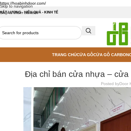
https://hoabinhdoor.com/
Skip to navigation
HẤT LƯỢNG - HIỆU QUẢ - KINH TẾ
Skip to main content
TRANG CHỦ
CỬA GỖ
CỬA GỖ CARBON
Địa chỉ bán cửa nhựa – cửa 
Posted by
Door 