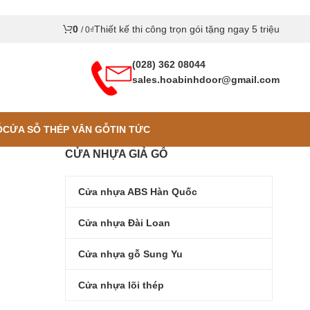
0
Thiết kế thi công trọn gói tặng ngay 5 triệu
/
0
₫
(028) 362 08044
sales.hoabinhdoor@gmail.com
Ỗ
CỬA SỖ THÉP VÂN GỖ
TIN TỨC
CỬA NHỰA GIẢ GỖ
Cửa nhựa ABS Hàn Quốc
Cửa nhựa Đài Loan
Cửa nhựa gỗ Sung Yu
Cửa nhựa lõi thép