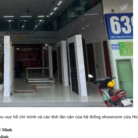
khu vực hồ chí mình và các tỉnh lân cận của hệ thống showroom cửa H
𝐢́ 𝐌𝐢𝐧𝐡.
𝐌𝐢𝐧𝐡.