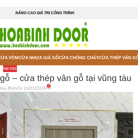
NÂNG CAO GIÁ TRỊ CÔNG TRÌNH
CỬA VÒM
CỬA NHỰA GIẢ GỖ
CỬA CHỐNG CHÁY
CỬA THÉP VÂN G
TIN TỨC
gỗ – cửa thép vân gỗ tại vũng tàu
0
Hòa Bình
On 20/01/2025