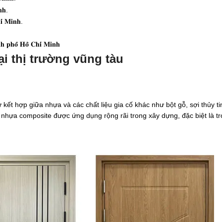
𝐧𝐡.
𝐢́ 𝐌𝐢𝐧𝐡.
 𝐩𝐡𝐨̂́ 𝐇𝐨̂̀ 𝐂𝐡𝐢́ 𝐌𝐢𝐧𝐡
i thị trường vũng tàu
ự kết hợp giữa nhựa và các chất liệu gia cố khác như bột gỗ, sợi thủy t
 nhựa composite được ứng dụng rộng rãi trong xây dựng, đặc biệt là t