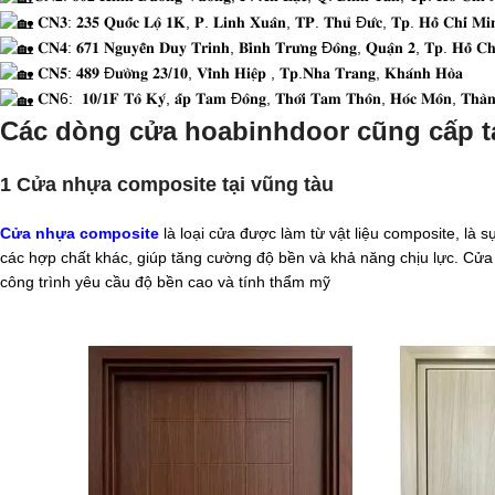
𝐂𝐍𝟑: 𝟐𝟑𝟓 𝐐𝐮𝐨̂́𝐜 𝐋𝐨̣̂ 𝟏𝐊, 𝐏. 𝐋𝐢𝐧𝐡 𝐗𝐮𝐚̂𝐧, 𝐓𝐏. 𝐓𝐡𝐮̉ Đ𝐮̛́𝐜, 𝐓𝐩. 𝐇𝐨̂̀ 𝐂𝐡𝐢́ 𝐌𝐢
𝐂𝐍𝟒: 𝟔𝟕𝟏 𝐍𝐠𝐮𝐲𝐞̂̃𝐧 𝐃𝐮𝐲 𝐓𝐫𝐢𝐧𝐡, 𝐁𝐢̀𝐧𝐡 𝐓𝐫𝐮̛𝐧𝐠 Đ𝐨̂𝐧𝐠, 𝐐𝐮𝐚̣̂𝐧 𝟐, 𝐓𝐩. 𝐇𝐨̂̀ 𝐂𝐡
𝐂𝐍𝟓: 𝟒𝟖𝟗 Đ𝐮̛𝐨̛̀𝐧𝐠 𝟐𝟑/𝟏𝟎, 𝐕𝐢̃𝐧𝐡 𝐇𝐢𝐞̣̂𝐩 , 𝐓𝐩.𝐍𝐡𝐚 𝐓𝐫𝐚𝐧𝐠, 𝐊𝐡𝐚́𝐧𝐡 𝐇𝐨̀𝐚
𝐂𝐍6: 𝟏𝟎/𝟏𝐅 𝐓𝐨̂ 𝐊𝐲́, 𝐚̂́𝐩 𝐓𝐚𝐦 Đ𝐨̂𝐧𝐠, 𝐓𝐡𝐨̛́𝐢 𝐓𝐚𝐦 𝐓𝐡𝐨̂𝐧, 𝐇𝐨́𝐜 𝐌𝐨̂𝐧, 𝐓𝐡𝐚̀𝐧𝐡
Các dòng cửa hoabinhdoor cũng cấp tạ
1 Cửa nhựa composite tại vũng tàu
Cửa nhựa composite
là loại cửa được làm từ vật liệu composite, là s
các hợp chất khác, giúp tăng cường độ bền và khả năng chịu lực. Cửa
công trình yêu cầu độ bền cao và tính thẩm mỹ