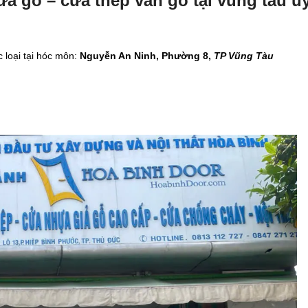
a gỗ – cửa thép vân gỗ tại vũng tàu uy
 loại tại hóc môn:
Nguyễn An Ninh, Phường 8,
TP Vũng Tàu