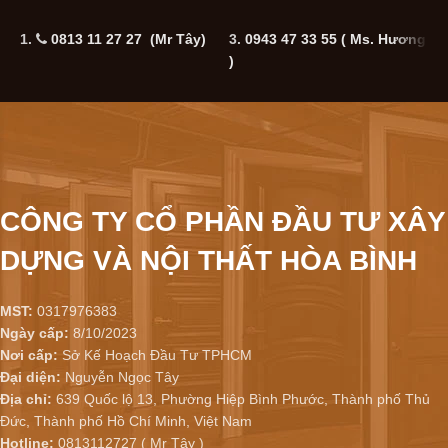
1.
0813 11 27 27 (Mr Tây)
3.
0943 47 33 55
( Ms. Hương
5
)
CÔNG TY CỔ PHẦN ĐẦU TƯ XÂY
DỰNG VÀ NỘI THẤT HÒA BÌNH
MST:
0317976383
Ngày cấp:
8/10/2023
Nơi cấp:
Sở Kế Hoạch Đầu Tư TPHCM
Đại diện:
Nguyễn Ngọc Tây
Địa chỉ:
639 Quốc lộ 13, Phường Hiệp Bình Phước, Thành phố Thủ
Đức, Thành phố Hồ Chí Minh, Việt Nam
Hotline:
0813112727 ( Mr Tây )