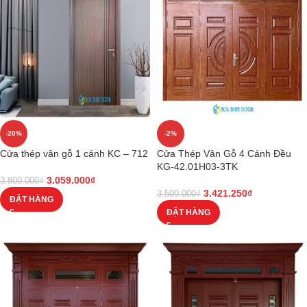
-20%
-2%
Cửa thép vân gỗ 1 cánh KC – 712
Cửa Thép Vân Gỗ 4 Cánh Đều
KG-42.01H03-3TK
3.059.000
₫
3.800.000
₫
3.421.250
₫
3.500.000
₫
ĐẶT HÀNG
ĐẶT HÀNG