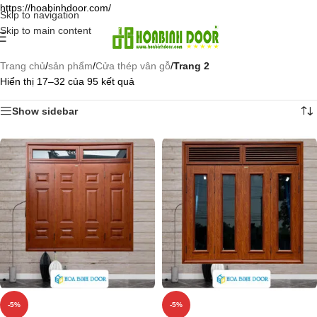
https://hoabinhdoor.com/
Skip to navigation
Skip to main content
Trang chủ
/
sản phẩm
/
Cửa thép vân gỗ
/
Trang 2
Hiển thị 17–32 của 95 kết quả
Show sidebar
-5%
-5%