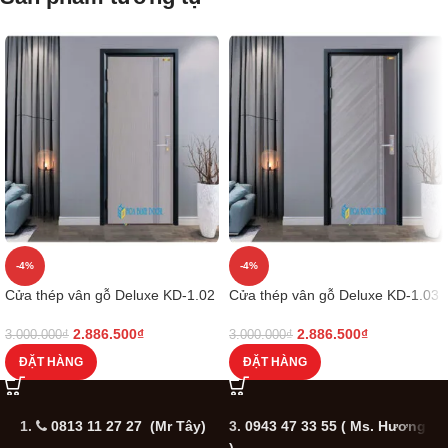
-4%
-4%
Cửa thép vân gỗ Deluxe KD-1.02
Cửa thép vân gỗ Deluxe KD-1.03
2.886.500
₫
2.886.500
₫
3.000.000
₫
3.000.000
₫
ĐẶT HÀNG
ĐẶT HÀNG
1.
0813 11 27 27 (Mr Tây)
3.
0943 47 33 55
( Ms. Hương
5
)