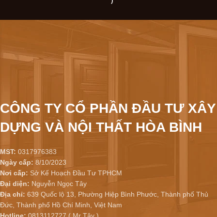
CÔNG TY CỔ PHẦN ĐẦU TƯ XÂY
DỰNG VÀ NỘI THẤT HÒA BÌNH
MST:
0317976383
Ngày cấp:
8/10/2023
Nơi cấp:
Sở Kế Hoạch Đầu Tư TPHCM
Đại diện:
Nguyễn Ngọc Tây
Địa chỉ:
639 Quốc lộ 13, Phường Hiệp Bình Phước, Thành phố Thủ
Đức, Thành phố Hồ Chí Minh, Việt Nam
Hotline:
0813112727 ( Mr Tây )