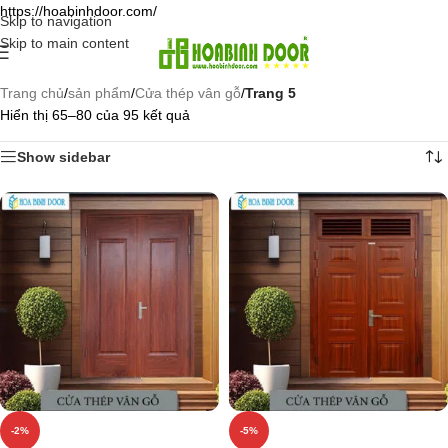
https://hoabinhdoor.com/
Skip to navigation
Skip to main content
Trang chủ
/
sản phẩm
/
Cửa thép vân gỗ
/
Trang 5
Hiển thị 65–80 của 95 kết quả
Show sidebar
-2%
-5%