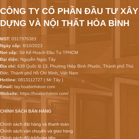
CÔNG TY CỔ PHẦN ĐẦU TƯ XÂY
DỰNG VÀ NỘI THẤT HÒA BÌNH
MST:
0317976383
Ngày cấp:
8/10/2023
Nơi cấp:
Sở Kế Hoạch Đầu Tư TPHCM
Đại diện:
Nguyễn Ngọc Tây
Địa chỉ:
639 Quốc lộ 13, Phường Hiệp Bình Phước, Thành phố Thủ
Đức, Thành phố Hồ Chí Minh, Việt Nam
Hotline:
0813112727 ( Mr Tây )
Email:
tay.hoabinhdoor.com
Website:
https://hoabinhdoor.com/
CHÍNH SÁCH BÁN HÀNG
Chính sách đặt hàng và thanh toán
Chính sách vận chuyển và giao hàng
Chính sách đổi trả/hoàn tiền