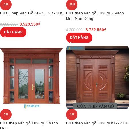
-2%
-11%
Cửa Thép Vân Gỗ KG-41.K.K-3TK
Cửa thép vân gỗ Luxury 2 Vách
kính Nan Đồng
3.529.350
₫
3.600.000
₫
3.722.550
₫
4.200.000
₫
ĐẶT HÀNG
ĐẶT HÀNG
-7%
-1%
Cửa thép vân gỗ Luxury 3 Vách
Cửa thép vân gỗ Luxury KL-22.01
kính