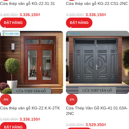
Cửa thép vân gỗ KG-22.31.31
Cửa thép vân gỗ KG-22.CS1-2NC
3.336.150
₫
3.336.150
₫
3.400.000
₫
3.500.000
₫
ĐẶT HÀNG
ĐẶT HÀNG
-5%
-2%
Cửa thép vân gỗ KG-22.K.K-2TK
Cửa Thép Vân Gỗ KG-41.01.03A-
2NC
3.336.150
₫
3.500.000
₫
3.529.350
₫
3.600.000
₫
ĐẶT HÀNG