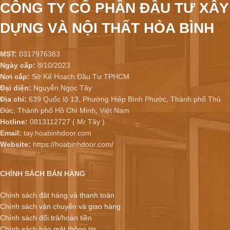
CÔNG TY CỔ PHẦN ĐẦU TƯ XÂY
DỰNG VÀ NỘI THẤT HÒA BÌNH
MST:
0317976383
Ngày cấp:
8/10/2023
Nơi cấp:
Sở Kế Hoạch Đầu Tư TPHCM
Đại diện:
Nguyễn Ngọc Tây
Địa chỉ:
639 Quốc lộ 13, Phường Hiệp Bình Phước, Thành phố Thủ
Đức, Thành phố Hồ Chí Minh, Việt Nam
Hotline:
0813112727 ( Mr Tây )
Email:
tay.hoabinhdoor.com
Website:
https://hoabinhdoor.com/
CHÍNH SÁCH BÁN HÀNG
Chính sách đặt hàng và thanh toán
Chính sách vận chuyển và giao hàng
Chính sách đổi trả/hoàn tiền
Chính sách bảo mật thông tin