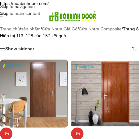
https://hoabinhdoor.com/
Skip to navigation
Skip to main content
Trang chủ
/
sản phẩm
/
Cửa Nhựa Giả Gỗ
/
Cửa Nhựa Composite
/
Trang 8
Hiển thị 113–128 của 157 kết quả
Show sidebar
-4%
-4%