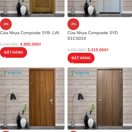
-5%
-5%
Cửa Nhựa Composite SYB: LV6
Cửa Nhựa Composite SYD:
D1CSD10
4.950.000
₫
5.200.000
₫
3.315.000
₫
3.500.000
₫
ĐẶT HÀNG
ĐẶT HÀNG