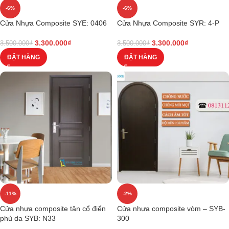
-6%
-6%
Cửa Nhựa Composite SYE: 0406
Cửa Nhựa Composite SYR: 4-P
3.300.000
₫
3.300.000
₫
3.500.000
₫
3.500.000
₫
ĐẶT HÀNG
ĐẶT HÀNG
-11%
-2%
Cửa nhựa composite tân cổ điển
Cửa nhựa composite vòm – SYB-
phủ da SYB: N33
300