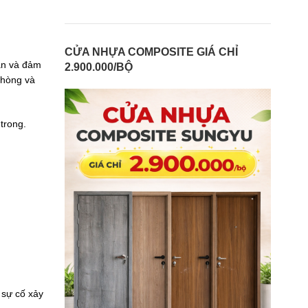
CỬA NHỰA COMPOSITE GIÁ CHỈ
lan và đảm
2.900.000/BỘ
phòng và
trong.
 sự cố xảy