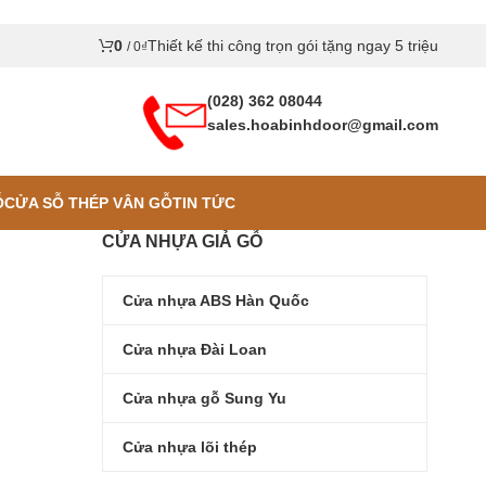
0
Thiết kế thi công trọn gói tặng ngay 5 triệu
/
0
₫
(028) 362 08044
sales.hoabinhdoor@gmail.com
Ỗ
CỬA SỖ THÉP VÂN GỖ
TIN TỨC
CỬA NHỰA GIẢ GỖ
Cửa nhựa ABS Hàn Quốc
Cửa nhựa Đài Loan
Cửa nhựa gỗ Sung Yu
Cửa nhựa lõi thép