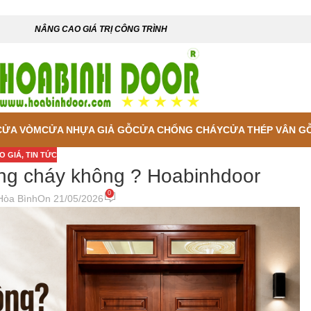
NÂNG CAO GIÁ TRỊ CÔNG TRÌNH
CỬA VÒM
CỬA NHỰA GIẢ GỖ
CỬA CHỐNG CHÁY
CỬA THÉP VÂN G
O GIÁ
,
TIN TỨC
ng cháy không ? Hoabinhdoor
0
Hòa Bình
On 21/05/2026