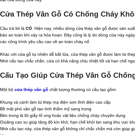
Cửa Thép Vân Gỗ Có Chống Cháy Kh
Câu trả lời là
CÓ
. Hiện nay, nhiều dòng cửa thép vân gỗ được sản xuấ
bảo an toàn khi xảy ra hỏa hoạn. Đây cũng là lý do dòng cửa này ngà
các công trình yêu cầu cao về an toàn cháy nổ.
Khác với cửa gỗ tự nhiên dễ bắt lửa, cửa thép vân gỗ được làm từ thép
Nhờ cấu tạo chắc chắn, cửa có khả năng chịu nhiệt tốt và hạn chế ngọn
Cấu Tạo Giúp Cửa Thép Vân Gỗ Chống
Một bộ
cửa thép vân gỗ
chất lượng thường có cấu tạo gồm:
Khung và cánh làm từ thép mạ điện sơn tĩnh điện cao cấp
Bề mặt phủ vân gỗ tạo tính thẩm mỹ sang trọng
Bên trong là lõi giấy tổ ong hoặc vật liệu chống cháy chuyên dụng
Gioăng cao su giúp tăng độ kín khít, hạn chế khói lan sang khu vực kh
Nhờ cấu tạo này, cửa thép vân gỗ không chỉ chắc chắn mà còn giúp gi