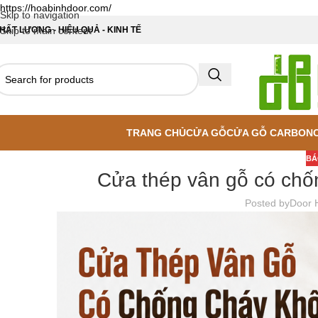
https://hoabinhdoor.com/
Skip to navigation
HẤT LƯỢNG - HIỆU QUẢ - KINH TẾ
Skip to main content
TRANG CHỦ
CỬA GỖ
CỬA GỖ CARBON
BÁ
Cửa thép vân gỗ có chố
Posted by
Door 