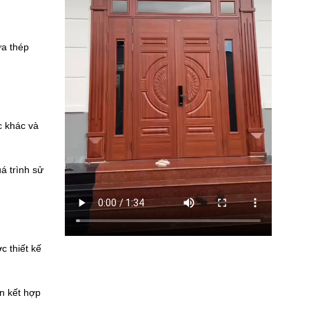
ửa thép
c khác và
á trình sử
c thiết kế
n kết hợp