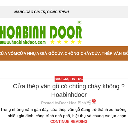
NÂNG CAO GIÁ TRỊ CÔNG TRÌNH
CỬA VÒM
CỬA NHỰA GIẢ GỖ
CỬA CHỐNG CHÁY
CỬA THÉP VÂN G
BÁO GIÁ
,
TIN TỨC
Cửa thép vân gỗ có chống cháy không ?
Hoabinhdoor
0
Posted by
Door Hòa Bình
Trong những năm gần đây, cửa thép vân gỗ đang trở thành xu hướng
nhiều gia đình, công trình nhà phố, biệt thự và chung cư lựa chọn.
CONTINUE READING