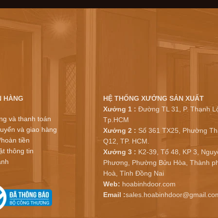
N HÀNG
HỆ THỐNG XƯỞNG SẢN XUẤT
Xưởng 1 :
Đường TL 31, P. Thạnh Lộ
ng và thanh toán
Tp.HCM
uyển và giao hàng
Xưởng 2 :
Số 361 TX25, Phường Th
/hoàn tiền
Q12, TP. HCM.
t thông tin
Xưởng 3 :
K2-39, Tổ 48, KP 3, Nguy
ành
Phương, Phường Bửu Hòa, Thành ph
Hoà, Tỉnh Đồng Nai
Web:
hoabinhdoor.com
Email :
sales.hoabinhdoor@gmail.co