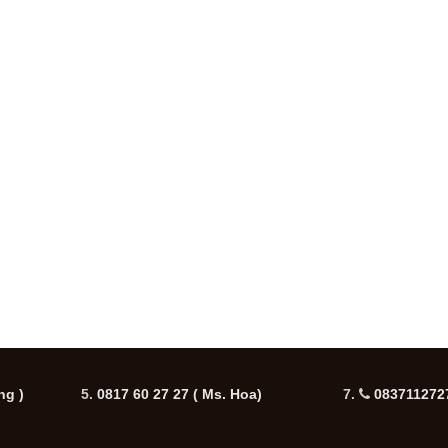
ng )
5.
0817 60 27 27
( Ms. Hoa)
7.
0837112727