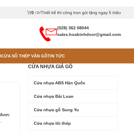
0
Thiết kế thi công trọn gói tặng ngay 5 triệu
/
0
₫
(028) 362 08044
sales.hoabinhdoor@gmail.com
Ỗ
CỬA SỖ THÉP VÂN GỖ
TIN TỨC
CỬA NHỰA GIẢ GỖ
Cửa nhựa ABS Hàn Quốc
Cửa nhựa Đài Loan
Cửa nhựa gỗ Sung Yu
 được
..
Cửa nhựa lõi thép