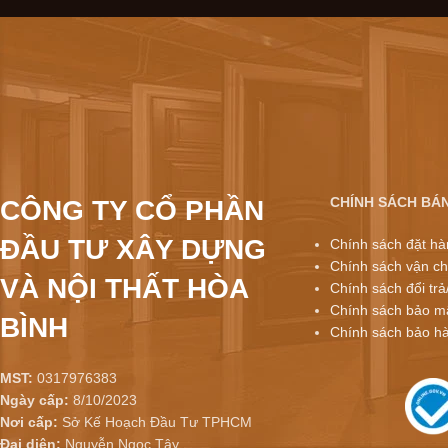
CHÍNH SÁCH BÁ
CÔNG TY CỔ PHẦN
ĐẦU TƯ XÂY DỰNG
Chính sách đặt hà
Chính sách vận ch
VÀ NỘI THẤT HÒA
Chính sách đổi trả
Chính sách bảo mậ
BÌNH
Chính sách bảo h
MST:
0317976383
Ngày cấp:
8/10/2023
Nơi cấp:
Sở Kế Hoạch Đầu Tư TPHCM
Đại diện:
Nguyễn Ngọc Tây