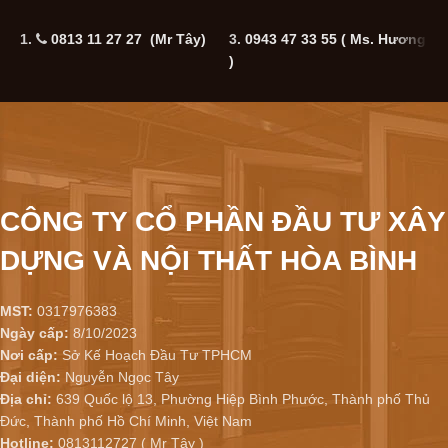
1.
0813 11 27 27 (Mr Tây)
3.
0943 47 33 55
( Ms. Hương
5
)
CÔNG TY CỔ PHẦN ĐẦU TƯ XÂY
DỰNG VÀ NỘI THẤT HÒA BÌNH
MST:
0317976383
Ngày cấp:
8/10/2023
Nơi cấp:
Sở Kế Hoạch Đầu Tư TPHCM
Đại diện:
Nguyễn Ngọc Tây
Địa chỉ:
639 Quốc lộ 13, Phường Hiệp Bình Phước, Thành phố Thủ
Đức, Thành phố Hồ Chí Minh, Việt Nam
Hotline:
0813112727 ( Mr Tây )