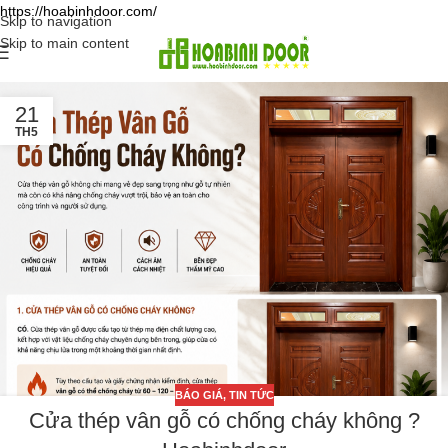
https://hoabinhdoor.com/
Skip to navigation
Skip to main content
21
TH5
BÁO GIÁ
,
TIN TỨC
Cửa thép vân gỗ có chống cháy không ?