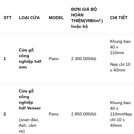
ĐƠN GIÁ BỘ
HOÀN
STT
LOA
̣I CỬA
MODEL
CHI TIẾT
THIỆN
(VNĐ/m
)
2
hoặc bộ
Khung bao
40 x
Cửa gỗ
110mm
công
1
Pano
2.300.000/bộ
nghiệp hdf
Nẹp chỉ 10
sơn
x 40mm
Cửa gỗ
công
nghiệp
Khung bao
hdf
Veneer
40 x
2
Pano
2.850.000/bộ
110mmNẹp
(xoan đào,
chỉ 10 x
Ash, căm
40mm
xe)