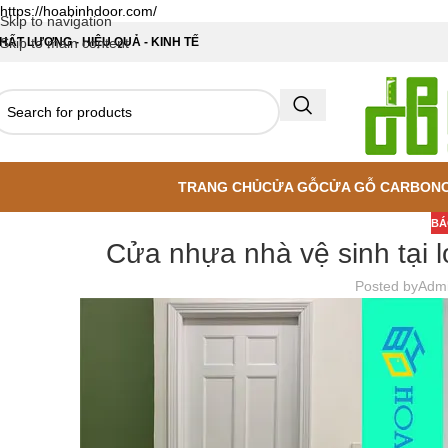
https://hoabinhdoor.com/
Skip to navigation
HẤT LƯỢNG - HIỆU QUẢ - KINH TẾ
Skip to main content
TRANG CHỦ
CỬA GỖ
CỬA GỖ CARBON
BÁ
Cửa nhựa nhà vệ sinh tại 
Posted by
Adm