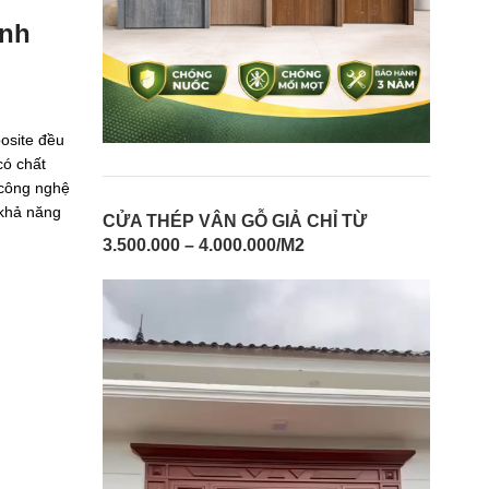
inh
osite đều
có chất
 công nghệ
 khả năng
CỬA THÉP VÂN GỖ GIẢ CHỈ TỪ
3.500.000 – 4.000.000/M2