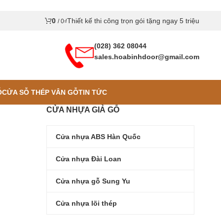
0
Thiết kế thi công trọn gói tặng ngay 5 triệu
/
0
₫
(028) 362 08044
sales.hoabinhdoor@gmail.com
Ỗ
CỬA SỖ THÉP VÂN GỖ
TIN TỨC
CỬA NHỰA GIẢ GỖ
Cửa nhựa ABS Hàn Quốc
Cửa nhựa Đài Loan
Cửa nhựa gỗ Sung Yu
Cửa nhựa lõi thép