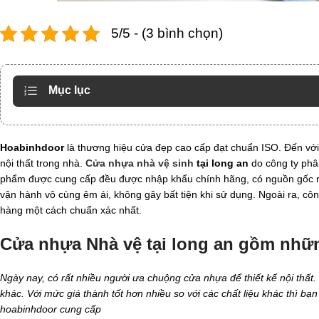
5/5 - (3 bình chọn)
Mục lục
Hoabinhdoor
là thương hiệu cửa đẹp cao cấp đạt chuẩn ISO. Đến vớ
nội thất trong nhà.
Cửa nhựa nhà vệ sinh
tại long an
do công ty phân
phẩm được cung cấp đều được nhập khẩu chính hãng, có nguồn gốc rõ
vận hành vô cùng êm ái, không gây bất tiện khi sử dụng. Ngoài ra, cô
hàng một cách chuẩn xác nhất.
Cửa nhựa Nhà vệ tại long an gồm nhữn
Ngày nay, có rất nhiều người ưa chuộng cửa nhựa để thiết kế nội thấ
khác. Với mức giá thành tốt hơn nhiều so với các chất liệu khác thì b
hoabinhdoor cung cấp