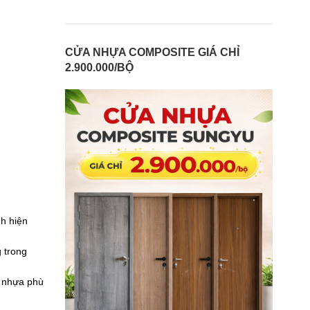
CỬA NHỰA COMPOSITE GIÁ CHỈ
2.900.000/BỘ
nh hiện
 trong
g nhựa phù