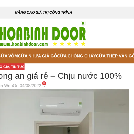
NÂNG CAO GIÁ TRỊ CÔNG TRÌNH
CỬA VÒM
CỬA NHỰA GIẢ GỖ
CỬA CHỐNG CHÁY
CỬA THÉP VÂN G
O GIÁ
,
TIN TỨC
long an giá rẻ – Chịu nước 100%
0
in Web
On 04/08/2022