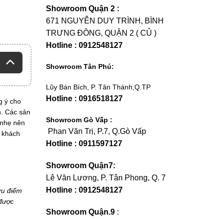
Showroom Quận 2 :
671 NGUYỄN DUY TRÌNH, BÌNH
TRƯNG ĐÔNG, QUẬN 2 ( CỦ )
Hotline : 0912548127
Showroom Tân Phú:
Lũy Bán Bích, P. Tân Thành,Q.TP
Hotline : 0916518127
g ý cho
h. Các sản
Showroom Gò Vấp :
 nhẹ nên
Phan Văn Trị, P.7, Q.Gò Vấp
o khách
Hotline : 0911597127
Showroom Quận7:
Lê Văn Lương, P. Tân Phong, Q. 7
Hotline : 0912548127
ưu điểm
 được
Showroom Quận.9
: