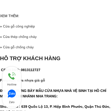
XEM THÊM:
»
Cửa gỗ công nghiệp
»
Cửa thép chống cháy
»
Cửa gỗ chống cháy
HỖ TRỢ KHÁCH HÀNG
CSKH 24/7: 0813112727
Fanpage:
cửa nhựa giả gỗ
Hotline
ĐỊA CHỈ TRƯNG BÀY MẪU CỬA NHỰA NHÀ VỆ SINH TẠI HỒ CHÍ
MINH VÀ CHI NHÁNH NHA TRANG:
Zalo
Showroom : 639 Quốc Lộ 13, P. Hiệp Bình Phước, Quận Thủ Đức,