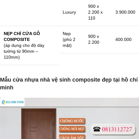
900 x
Luxury
2.200 x
3.900.000
110
NẸP CHÌ CỬA GỖ
Nẹp
900 x
COMPOSITE
(phủ 2
400.000
2.200
(áp dụng cho độ dày
mặt)
tường từ 90mm –
110mm)
Mẫu cửa nhựa nhà vệ sinh composite đẹp tại hồ chí
minh