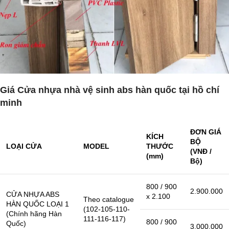
Giá Cửa nhựa nhà vệ sinh abs hàn quốc tại hồ chí
minh
ĐƠN GIÁ
KÍCH
BỘ
LOẠI CỬA
MODEL
THƯỚC
(VNĐ /
(mm)
Bộ)
800 / 900
2.900.000
CỬA NHỰA ABS
x 2.100
Theo catalogue
HÀN QUỐC LOẠI 1
(102-105-110-
(Chính hãng Hàn
111-116-117)
800 / 900
Quốc)
3.000.000