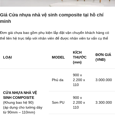
Giá Cửa nhựa nhà vệ sinh composite tại hồ chí
minh
Đơn giá chựa bao gồm phụ kiện lắp đặt vận chuyển khách hàng có
thể liên hệ trực tiếp với nhân viên để được nhân viên tư vấn cụ thể
KÍCH
ĐƠN GIÁ
LOẠI
MODEL
THƯỚC
(VNĐ)
(mm)
900 x
Phủ da
2.200 x
3.000.000
110
CỬA NHỰA NHÀ VỆ
SINH COMPOSITE
900 x
(Khung bao hệ 90)
Sơn PU
2.200 x
3.300.000
(áp dụng cho tường dày
110
từ 90mm – 110mm)