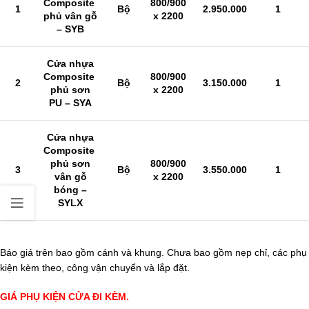
Composite
800/900
1
Bộ
2.950.000
1
phủ vân gỗ
x 2200
– SYB
Cửa nhựa
Composite
800/900
2
Bộ
3.150.000
1
phủ sơn
x 2200
PU – SYA
Cửa nhựa
Composite
phủ sơn
800/900
3
Bộ
3.550.000
1
vân gỗ
x 2200
bóng –
SYLX
Báo giá trên bao gồm cánh và khung. Chưa bao gồm nẹp chỉ, các phụ
kiện kèm theo, công vận chuyển và lắp đặt.
GIÁ PHỤ KIỆN CỬA ĐI KÈM.