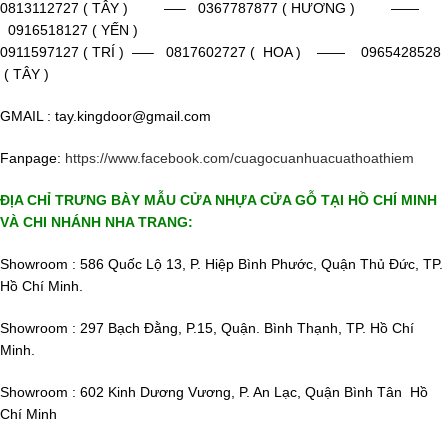
0813112727 ( TÂY ) —– 0367787877 ( HƯƠNG ) ——
0916518127 ( YẾN )
0911597127 ( TRÍ ) —– 0817602727 ( HOA ) —— 0965428528
( TÂY )
GMAIL : tay.kingdoor@gmail.com
Fanpage:
https://www.facebook.com/cuagocuanhuacuathoathiem
ĐỊA CHỈ TRƯNG BÀY MẪU CỬA NHỰA CỬA GỖ TẠI HỒ CHÍ MINH
VÀ CHI NHÁNH NHA TRANG:
Showroom : 586 Quốc Lộ 13, P. Hiệp Bình Phước, Quận Thủ Đức, TP.
Hồ Chí Minh.
Showroom : 297 Bạch Đằng, P.15, Quận. Bình Thạnh, TP. Hồ Chí
Minh.
Showroom : 602 Kinh Dương Vương, P. An Lạc, Quận Bình Tân Hồ
Chí Minh