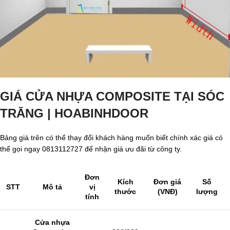
GIÁ CỬA NHỰA COMPOSITE TẠI SÓC
TRĂNG | HOABINHDOOR
Bảng giá trên có thể thay đổi khách hàng muốn biết chính xác giá có
thể gọi ngay 0813112727 để nhận giá ưu đãi từ công ty.
Đơn
Kích
Đơn giá
Số
STT
Mô tả
vị
thước
(VNĐ)
lượng
tính
Cửa nhựa