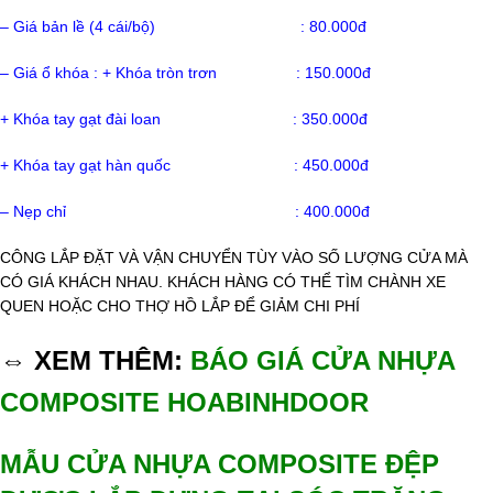
– Giá bản lề (4 cái/bộ) : 80.000đ
– Giá ổ khóa : + Khóa tròn trơn : 150.000đ
+ Khóa tay gạt đài loan : 350.000đ
+ Khóa tay gạt hàn quốc : 450.000đ
– Nẹp chỉ : 400.000đ
CÔNG LẮP ĐẶT VÀ VẬN CHUYỂN TÙY VÀO SỐ LƯỢNG CỬA MÀ
CÓ GIÁ KHÁCH NHAU. KHÁCH HÀNG CÓ THỂ TÌM CHÀNH XE
QUEN HOẶC CHO THỢ HỒ LẮP ĐỂ GIẢM CHI PHÍ
⇔ XEM THÊM:
BÁO GIÁ CỬA NHỰA
COMPOSITE HOABINHDOOR
MẪU CỬA NHỰA COMPOSITE ĐỆP