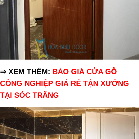
⇒ XEM THÊM:
BÁO GIÁ CỬA GỖ
CÔNG NGHIỆP GIÁ RẺ TẬN XƯỞNG
TẠI SÓC TRĂNG