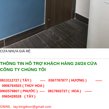
CỬA NHỰA GIÁ RẺ
THÔNG TIN HỖ TRỢ KHÁCH HÀNG 24/24 CỬA
CÔNG TY CHÚNG TÔI
0813112727
( TÂY ) —–
0367787877 ( HƯƠNG ) ——
0906764503 ( THÚY HOA )
0902579807 ( PHƯỚC ) —– 0817602727 ( HOA ) ——
0965428528 ( TÂY )
GMAIL : tay.kingdoor@gmail.com