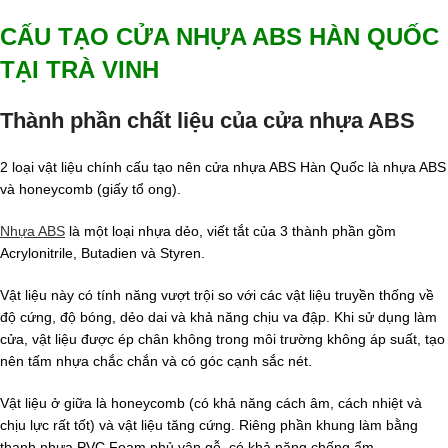
CẤU TẠO CỬA NHỰA ABS HÀN QUỐC
TẠI TRÀ VINH
Thành phần chất liệu của cửa nhựa ABS
2 loại vật liệu chính cấu tạo nên cửa nhựa ABS Hàn Quốc là nhựa ABS
và honeycomb (giấy tổ ong).
Nhựa ABS
là một loại nhựa dẻo, viết tắt của 3 thành phần gồm
Acrylonitrile, Butadien và Styren.
Vật liệu này có tính năng vượt trội so với các vật liệu truyền thống về
độ cứng, độ bóng, dẻo dai và khả năng chịu va đập. Khi sử dụng làm
cửa, vật liệu được ép chân không trong môi trường không áp suất, tạo
nên tấm nhựa chắc chắn và có góc cạnh sắc nét.
Vật liệu ở giữa là honeycomb (có khả năng cách âm, cách nhiệt và
chịu lực rất tốt) và vật liệu tăng cứng. Riêng phần khung làm bằng
thanh nhựa PVC Foam phủ vân gỗ, có khả năng chống ẩm.