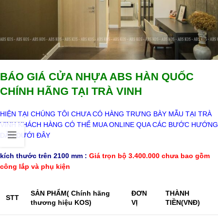
BÁO GIÁ CỬA NHỰA ABS HÀN QUỐC
CHÍNH HÃNG TẠI TRÀ VINH
HIỆN TẠI CHÚNG TÔI CHƯA CÓ HÀNG TRƯNG BÀY MẪU TẠI TRÀ
VINH KHÁCH HÀNG CÓ THỂ MUA ONLINE QUA CÁC BƯỚC HƯỚNG
DẪN DƯỚI ĐÂY
kích thước trên 2100 mm :
Giá trọn bộ 3.400.000 chưa bao gồm
công lắp và phụ kiện
SẢN PHẨM
( Chính hãng
ĐƠN
THÀNH
STT
thương hiệu KOS)
VỊ
TIỀN
(VNĐ)