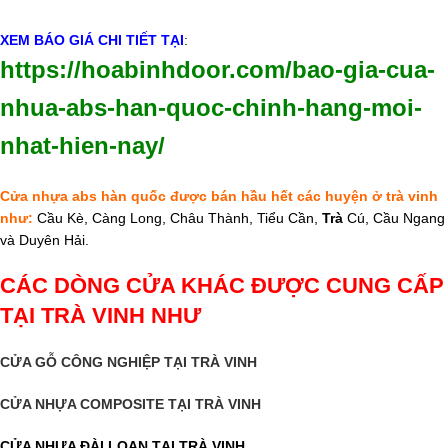
XEM BÁO GIÁ CHI TIẾT TẠI
:
https://hoabinhdoor.com/bao-gia-cua-
nhua-abs-han-quoc-chinh-hang-moi-
nhat-hien-nay/
Cửa nhựa abs hàn quốc được bán hầu hết các huyện ở trà vinh
như:
Cầu Kè, Càng Long, Châu Thành, Tiểu Cần,
Trà
Cú, Cầu Ngang
và Duyên Hải.
CÁC DÒNG CỬA KHÁC ĐƯỢC CUNG CẤP
TẠI TRÀ VINH NHƯ
CỬA GỖ CÔNG NGHIỆP TẠI TRÀ VINH
CỬA NHỰA COMPOSITE TẠI TRÀ VINH
CỬA NHỰA ĐÀI LOAN TẠI TRÀ VINH