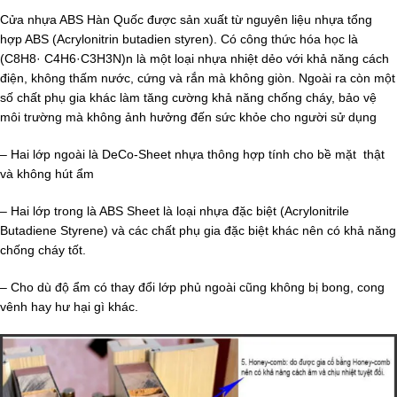
Cửa nhựa ABS Hàn Quốc được sản xuất từ nguyên liệu nhựa tổng
hợp ABS (Acrylonitrin butadien styren). Có công thức hóa học là
(C8H8· C4H6·C3H3N)n là một loại nhựa nhiệt dẻo với khả năng cách
điện, không thấm nước, cứng và rắn mà không giòn. Ngoài ra còn một
số chất phụ gia khác làm tăng cường khả năng chống cháy, bảo vệ
môi trường mà không ảnh hưởng đến sức khỏe cho người sử dụng
– Hai lớp ngoài là DeCo-Sheet nhựa thông hợp tính cho bề mặt thật
và không hút ẩm
– Hai lớp trong là ABS Sheet là loại nhựa đặc biệt (Acrylonitrile
Butadiene Styrene) và các chất phụ gia đặc biệt khác nên có khả năng
chống cháy tốt.
– Cho dù độ ẩm có thay đổi lớp phủ ngoài cũng không bị bong, cong
vênh hay hư hại gì khác.