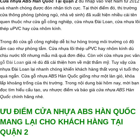
Cửa nhựa ABS Hàn Quốc
Tại quận 2
du nhập vào Việt Nam từ 2012
và nhanh chóng được đón nhận tích cực. Tại thời điểm đó, thị trường
cửa thông phòng (phòng ngủ, nhà vệ sinh) đã xuất hiện nhiều cái tên
quen thuộc như cửa gỗ công nghiệp, cửa nhựa Đài Loan, cửa nhựa lõi
thép uPVC hay cửa nhôm kính.
Trong đó cửa gỗ công nghiệp dễ bị hư hỏng trong môi trường có độ
ẩm cao như phòng tắm. Cửa nhựa lõi thép uPVC hay nhôm kính dù
chịu nước tốt nhưng mẫu mã quá đơn điệu. Còn với cửa nhựa pvc vân
gỗ Đài Loan
giá rẻ dù đã cải thiện hơn về mặt thẩm mỹ. Tuy vậy cửa
nhựa Đài Loan lại nhanh chóng khiến khách hàng thất vọng vì tuổi thọ
quá ngắn. Cửa gỗ nhựa ABS Hàn Quốc giống như một làn gió, khỏa
lấp khoảng trống của thị trường. Trong nội dung bài hôm nay, mời bạn
đọc tìm hiểu cấu tạo, ưu nhược điểm và báo giá
cửa nhựa ABS Hàn
Quốc
chính hãng nhé.
ƯU ĐIỂM CỬA NHỰA ABS HÀN QUỐC
MANG LẠI CHO KHÁCH HÀNG TẠI
QUẬN 2