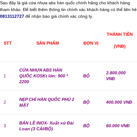
Sau đây là giá cửa nhựa abs hàn quốc chính hãng cho khách hàng
tham khảo. Để biết thêm thông tin chính xác khách hàng có thể liên hê
0813112727
để nhận báo giá chính xác công ty.
THÀNH TIỀN
STT
SẢN PHẨM
ĐƠN VỊ
(VNĐ)
CỬA NHỰA ABS HÀN
2.800.000
1
QUỐC KOS
Kt lớn: 900 *
BỘ
VNĐ
2200
NẸP CHỈ HÀN QUỐC PHỦ 2
2
BỘ
400.000 VNĐ
MẶT
BẢN LỀ INOX- Xuất xứ Đài
3
BỘ
60.000 VNĐ
Loan (3 CÁI/BỘ)