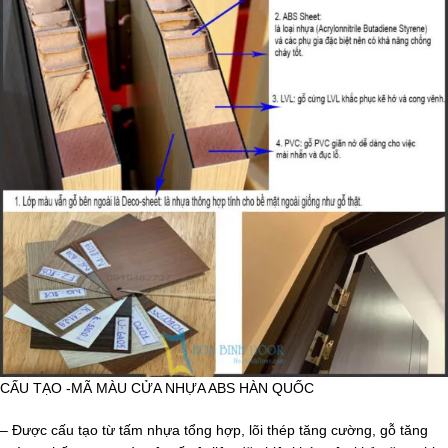
CẤU TẠO -MÃ MÀU CỬA NHỰA ABS HÀN QUỐC
– Được cấu tạo từ tấm nhựa tổng hợp, lõi thép tăng cường, gỗ tăng