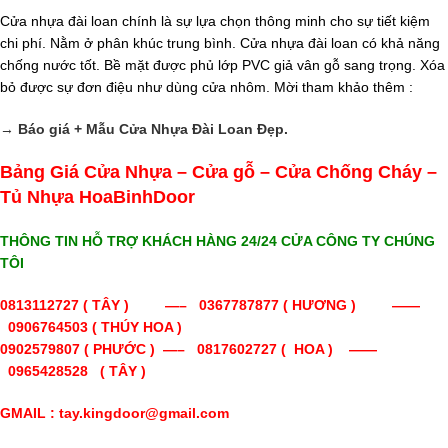
Cửa nhựa đài loan chính là sự lựa chọn thông minh cho sự tiết kiệm
chi phí. Nằm ở phân khúc trung bình. Cửa nhựa đài loan có khả năng
chống nước tốt. Bề mặt được phủ lớp PVC giả vân gỗ sang trọng. Xóa
bỏ được sự đơn điệu như dùng cửa nhôm. Mời tham khảo thêm :
→
Báo giá + Mẫu Cửa Nhựa Đài Loan Đẹp.
Bảng Giá Cửa Nhựa – Cửa gỗ – Cửa Chống Cháy –
Tủ Nhựa HoaBinhDoor
THÔNG TIN HỖ TRỢ KHÁCH HÀNG 24/24 CỬA CÔNG TY CHÚNG
TÔI
0813112727 ( TÂY ) —– 0367787877 ( HƯƠNG ) ——
0906764503 ( THÚY HOA )
0902579807 ( PHƯỚC ) —– 0817602727 ( HOA ) ——
0965428528 ( TÂY )
GMAIL : tay.kingdoor@gmail.com