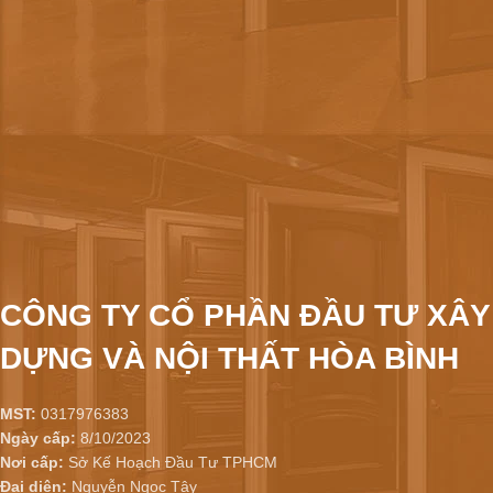
CÔNG TY CỔ PHẦN ĐẦU TƯ XÂY
DỰNG VÀ NỘI THẤT HÒA BÌNH
MST:
0317976383
Ngày cấp:
8/10/2023
Nơi cấp:
Sở Kế Hoạch Đầu Tư TPHCM
Đại diện:
Nguyễn Ngọc Tây