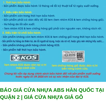
BÁO GIÁ CỬA NHỰA ABS HÀN QUỐC TẠI
QUẬN 2 | GIÁ CỬA NHỰA GIẢ GỖ