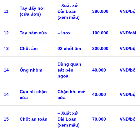
– Xuất xứ
Tay đẩy hơi
11
Đài Loan
380.000
VNĐ/bộ
(cửa đơn)
(xem mẫu)
12
Tay nắm cửa
– Inox
100.000
VNĐ/cái
1
3
Chốt âm
02 chốt âm
200.000
VNĐ/bộ
Dùng quan
14
Ống nhòm
sát bên
40.000
VNĐ/bộ
ngoài
Cục hít chặn
Chặn khi mở
14
40.000
VNĐ/bộ
cửa
cửa
– Xuất xứ
15
Chốt an toàn
Đài Loan
70.000
VNĐ/bộ
(xem mẫu)