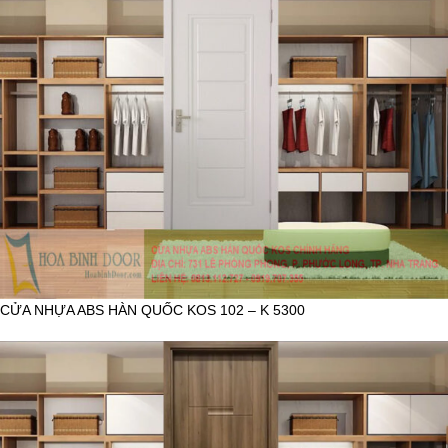
CỬA NHỰA ABS HÀN QUỐC KOS 102 – K 5300