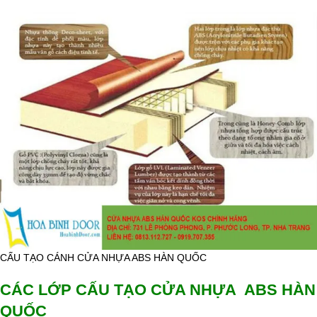
CẤU TẠO CÁNH CỬA NHỰA ABS HÀN QUỐC
CÁC LỚP CẤU TẠO CỬA NHỰA ABS HÀN
QUỐC