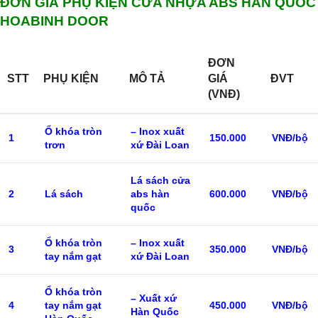
ĐƠN GIÁ PHỤ KIỆN CỬA NHỰA ABS HÀN QUỐC
HOABINH DOOR
ĐƠN
STT
PHỤ KIỆN
MÔ TẢ
GIÁ
ĐVT
(VNĐ)
Ổ khóa tròn
– Inox xuất
1
150.000
VNĐ/bộ
trơn
xứ Đài Loan
Lá sách cửa
2
Lá sách
abs hàn
600.000
VNĐ/bộ
quốc
Ổ khóa tròn
– Inox xuất
3
350.000
VNĐ/bộ
tay nắm gạt
xứ Đài Loan
Ổ khóa tròn
– Xuất xứ
4
tay nắm gạt
450.000
VNĐ/bộ
Hàn Quốc