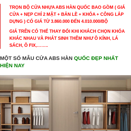
TRỌN BỘ CỬA NHỰA ABS HÀN QUỐC BAO GỒM ( GIÁ
CỬA + NẸP CHỈ 2 MẶT + BẢN LỀ + KHÓA + CÔNG LẮP
DỰNG ) CÓ GIÁ TỪ 3.860.000 ĐẾN 4.010.000/BỘ
GIÁ TRÊN CÓ THỂ THAY ĐỔI KHI KHÁCH CHỌN KHÓA
KHÁC NHAU VÀ PHÁT SINH THÊM NHƯ Ô KÍNH, LÁ
SÁCH, Ô FIX,……..
MỘT SỐ MẪU CỬA ABS HÀN
QUỐC ĐẸP NHẤT
HIỆN NAY