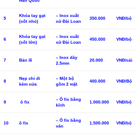
Hàn Quốc
Khóa tay gạt
– Inox xuất
5
350.000
VNĐ/bộ
(cốt nhỏ)
xứ Đài Loan
Khóa tay gạt
– Inox xuất
6
450.000
VNĐ/bộ
(cốt lớn)
xứ Đài Loan
– Inox dày
7
Bản lề
20.000
VNĐ/cái
2.5mm
Nẹp chỉ đi
– Một bộ
8
400.000
VNĐ/Bộ
kèm cửa
gồm 2 mặt
– Ô fix bằng
9
ô fix
1.000.000
VNĐ/bộ
kính
– Ô fix bằng
10
ô fix
1.500.000
VNĐ/bộ
ván