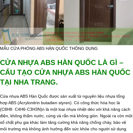
MẪU CỬA PHÒNG ABS HÀN QUỐC THÔNG DỤNG
CỬA NHỰA ABS HÀN QUỐC LÀ GÌ –
CẤU TẠO CỬA NHỰA ABS HÀN QUỐC
TẠI NHA TRANG.
Cửa nhựa ABS Hàn Quốc được sản xuất từ nguyên liệu nhựa tổng
hợp ABS (Acrylonitrin butadien styren). Có công thức hóa học là
(C8H8· C4H6·C3H3N)n là một loại nhựa nhiệt dẻo với khả năng cách
điện, không thấm nước, cứng và rắn mà không giòn. Ngoài ra còn một
số chất phụ gia khác làm tăng cường khả năng chống cháy, bảo vệ
môi trường mà không ảnh hưởng đến sức khỏe cho người sử dụng.