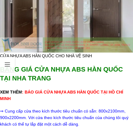
CỬA NHỰA ABS HÀN QUỐC CHO NHÀ VỆ SINH
BẢNG GIÁ CỬA NHỰA ABS HÀN QUỐC
TẠI NHA TRANG
XEM THÊM
:
BÁO GIÁ CỬA NHỰA ABS HÀN QUỐC TẠI HỒ CHÍ
MINH
⇒ Cung cấp cửa theo kích thước tiêu chuẩn có sẵn: 800x2100mm,
900x2200mm. Với cửa theo kích thước tiêu chuẩn của chúng tôi quý
khách có thể tự lắp đặt một cách dễ dàng.