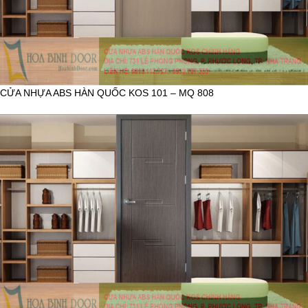
CỬA NHỰA ABS HÀN QUỐC KOS 101 – MQ 808