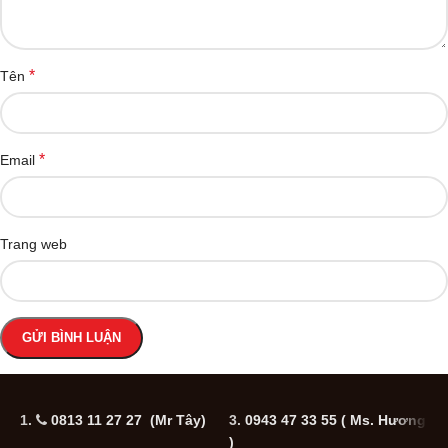
*
Tên
*
Email
Trang web
1.
0813 11 27 27 (Mr Tây)
3.
0943 47 33 55
( Ms. Hương
5
)