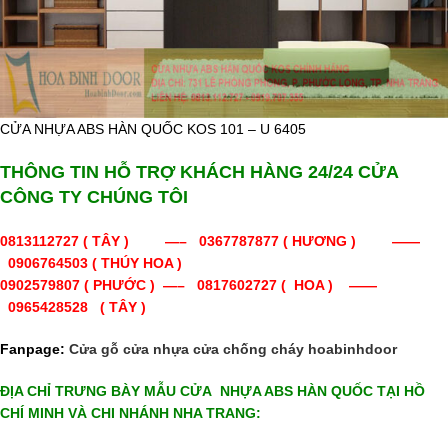
CỬA NHỰA ABS HÀN QUỐC KOS 101 – U 6405
THÔNG TIN HỖ TRỢ KHÁCH HÀNG 24/24 CỬA
CÔNG TY CHÚNG TÔI
0813112727
( TÂY ) —–
0367787877 ( HƯƠNG ) ——
0906764503 ( THÚY HOA )
0902579807 ( PHƯỚC ) —– 0817602727 ( HOA ) ——
0965428528 ( TÂY )
Fanpage:
Cửa gỗ cửa nhựa cửa chống cháy hoabinhdoor
ĐỊA CHỈ TRƯNG BÀY MẪU CỬA NHỰA ABS HÀN QUỐC TẠI HỒ
CHÍ MINH VÀ CHI NHÁNH NHA TRANG: