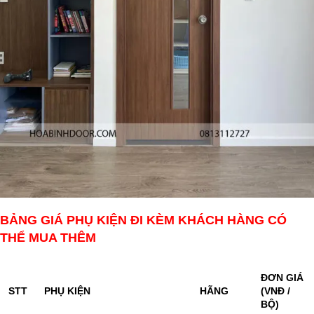
BẢNG GIÁ PHỤ KIỆN ĐI KÈM KHÁCH HÀNG CÓ
THỂ MUA THÊM
ĐƠN GIÁ
STT
PHỤ KIỆN
HÃNG
(VNĐ /
BỘ)