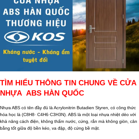
TÌM HIỂU THÔNG TIN CHUNG VỀ CỬA
NHỰA ABS HÀN QUỐC
Nhựa ABS có tên đầy đủ là Acrylonitrin Butadien Styren, có công thức
hóa học là (C8H8· C4H6·C3H3N). ABS là một loại nhựa nhiệt dẻo với
khả năng cách điện, không thấm nước, cứng, rắn mà không giòn, cân
bằng tốt giữa độ bền kéo, va đập, độ cứng bề mặt.