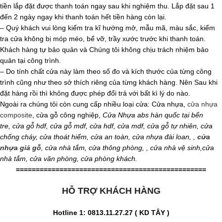
tiền lắp đặt được thanh toán ngay sau khi nghiệm thu. Lắp đặt sau 1
đến 2 ngày ngay khi thanh toán hết tiền hàng còn lại.
– Quý khách vui lòng kiểm tra kĩ hướng mở, mẫu mã, màu sắc, kiểm
tra cửa không bị móp méo, bể vỡ, trầy xước trước khi thanh toán.
Khách hàng tự bảo quản và Chúng tôi không chịu trách nhiệm bảo
quản tại công trình.
– Do tính chất cửa này làm theo số đo và kích thước của từng công
trình cũng như theo sở thích riêng của từng khách hàng. Nên Sau khi
đặt hàng rồi thì không được phép đổi trả với bất kì lý do nào.
Ngoài ra chúng tôi còn cung cấp nhiều loại cửa: Cửa nhựa,
cửa nhựa
composite
, cửa gỗ công nghiệp,
Cửa Nhựa abs hàn quốc tại bến
tre
,
cửa gỗ hdf
,
cửa gỗ mdf
,
cửa hdf
,
cửa mdf
,
cửa gỗ tự nhiên,
cửa
chống cháy
,
cửa thoát hiểm
,
cửa an toàn
,
cửa nhựa đài loan
,
,
cửa
nhựa giả gỗ
,
cửa nhà tắm
,
cửa thông phòng
,
,
cửa nhà vệ sinh
,
cửa
nhà tắm
,
cửa văn phòng
,
cửa phòng khách.
================================================
HỖ TRỢ KHÁCH HÀNG
Hotline 1: 0813.11.27.27 ( KD TÂY )