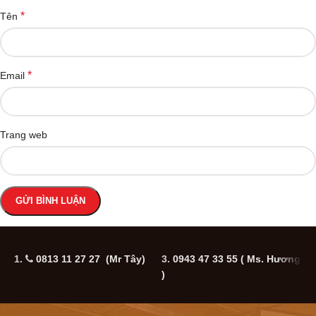
*
Tên
*
Email
Trang web
1.
0813 11 27 27 (Mr Tây)
3.
0943 47 33 55
( Ms. Hương
5
)