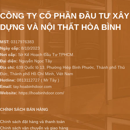
CÔNG TY CỔ PHẦN ĐẦU TƯ XÂY
DỰNG VÀ NỘI THẤT HÒA BÌNH
MST:
0317976383
Ngày cấp:
8/10/2023
Nơi cấp:
Sở Kế Hoạch Đầu Tư TPHCM
Đại diện:
Nguyễn Ngọc Tây
Địa chỉ:
639 Quốc lộ 13, Phường Hiệp Bình Phước, Thành phố Thủ
Đức, Thành phố Hồ Chí Minh, Việt Nam
Hotline:
0813112727 ( Mr Tây )
Email:
tay.hoabinhdoor.com
Website:
https://hoabinhdoor.com/
CHÍNH SÁCH BÁN HÀNG
Chính sách đặt hàng và thanh toán
Chính sách vận chuyển và giao hàng