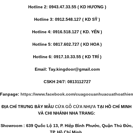
Hotline 2: 0943.47.33.55 ( KD HƯƠNG )
Hotline 3: 0912.548.127 ( KD SỸ )
Hotline 4: 0916.518.127 ( KD. YẾN )
Hotline 5: 0817.602.727 ( KD HOA )
Hotline 6: 0917.10.33.55 ( KD TRÍ )
Email: Tay.kingdoor@gmail.com
CSKH 24/7: 0813112727
Fanpage:
https://www.facebook.com/cuagocuanhuacuathoathie
ĐỊA CHỈ TRƯNG BÀY MẪU
CỬA GỖ CỬA NHỰA
TẠI HỒ CHÍ MINH
VÀ CHI NHÁNH NHA TRANG:
Showroom : 639 Quốc Lộ 13, P. Hiệp Bình Phước, Quận Thủ Đức,
TP. Hồ Chí Minh.