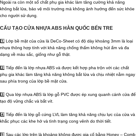
Ngoài ra còn một số chất phụ gia khác làm tăng cường khả năng
không bắt lửa, bảo vệ môi trường mà không ảnh hưởng đến sức khỏe
cho người sử dụng.
CẤU TẠO CỬA NHỰA ABS HÀN QUỐC BẾN TRE
1️⃣
Lớp bề mặt của cửa là DeCo-Sheet có độ dày khoảng 3mm là loại
nhựa thông hợp tính với khả năng chống thấm không hút ẩm và đa
dạng về màu sắc, giống như gỗ thật.
2️⃣
Tiếp đến là lớp nhựa ABS và được kết hợp pha trộn với các chất
phụ gia khác làm tăng khả năng không bắt lửa và chịu nhiệt nằm ngay
sau phía trong của lớp bề mặt cửa.
3️⃣
Qua lớp nhựa ABS là lớp gỗ PVC được ép xung quanh cánh cửa để
tạo độ vững chắc và bắt vít.
4️⃣
Tiếp đến là lớp gỗ cứng LVL làm tăng khả năng chịu lực của cửa và
khắc phục các khe hở và tình trạng cong vênh do thời tiết.
5️⃣
Sau các lớp trên là khoảng không được gia cố bằng Honey – Comb