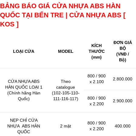
BẢNG BÁO GIÁ CỬA NHỰA ABS HÀN
QUỐC TẠI BẾN TRE | CỬA NHỰA ABS [
KOS ]
ĐƠN GIÁ
KÍCH
BỘ
LOẠI CỬA
MODEL
THƯỚC
(VNĐ /
(mm)
Bộ)
800 / 900
2.800.000
CỬA NHỰA ABS
Theo
x 2.100
HÀN QUỐC LOẠI 1
catalogue
(Chính hãng Hàn
(102-105-110-
800 / 900
Quốc)
111-116-117)
2.900.000
x 2.200
NẸP CHỈ CỬA
800 / 900
NHỰA ABS HÀN
2 mặt
400.000
x 2.200
QUỐC