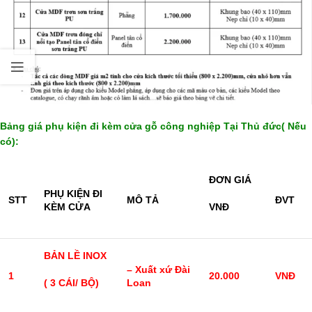
Bảng giá phụ kiện đi kèm cửa gỗ công nghiệp Tại Thủ đức( Nếu
có):
ĐƠN GIÁ
PHỤ KIỆN ĐI
STT
MÔ TẢ
ĐVT
KÈM CỬA
VNĐ
BẢN LỀ INOX
– Xuất xứ Đài
1
20.000
VNĐ
( 3 CÁI/ BỘ)
Loan