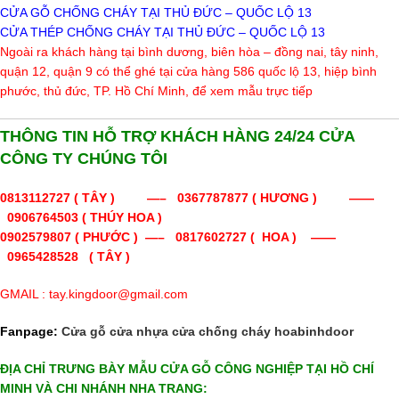
CỬA GỖ CHỐNG CHÁY TẠI THỦ ĐỨC – QUỐC LỘ 13
CỬA THÉP CHỐNG CHÁY TẠI THỦ ĐỨC – QUỐC LỘ 13
Ngoài ra khách hàng tại bình dương, biên hòa – đồng nai, tây ninh,
quận 12, quận 9 có thể ghé tại cửa hàng 586 quốc lộ 13, hiệp bình
phước, thủ đức, TP. Hồ Chí Minh, để xem mẫu trực tiếp
THÔNG TIN HỖ TRỢ KHÁCH HÀNG 24/24 CỬA
CÔNG TY CHÚNG TÔI
0813112727
( TÂY ) —–
0367787877 ( HƯƠNG ) ——
0906764503 ( THÚY HOA )
0902579807 ( PHƯỚC ) —– 0817602727 ( HOA ) ——
0965428528 ( TÂY )
GMAIL : tay.kingdoor@gmail.com
Fanpage:
Cửa gỗ cửa nhựa cửa chống cháy hoabinhdoor
ĐỊA CHỈ TRƯNG BÀY MẪU CỬA GỖ CÔNG NGHIỆP TẠI HỒ CHÍ
MINH VÀ CHI NHÁNH NHA TRANG: