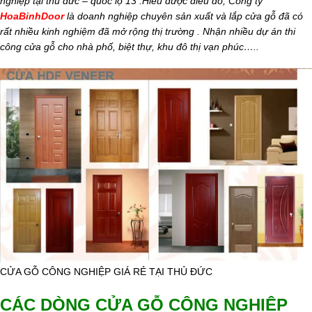
nghiệp tại thủ đức – quốc lộ 13 .Hiểu được điều đó, Công ty
HoaBinhDoor
là doanh nghiệp chuyên sản xuất và lắp cửa gỗ đã có
rất nhiều kinh nghiệm đã mở rộng thị trường . Nhận nhiều dự án thi
công cửa gỗ cho nhà phố, biệt thự, khu đô thị vạn phúc…..
CỬA GỖ CÔNG NGHIỆP GIÁ RẺ TẠI THỦ ĐỨC
CÁC DÒNG CỬA GỖ CÔNG NGHIỆP