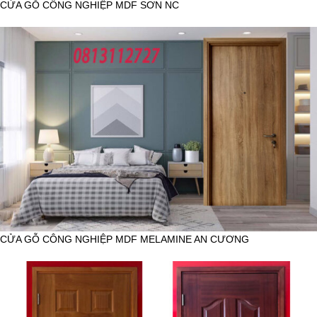
CỬA GỖ CÔNG NGHIỆP MDF SƠN NC
CỬA GỖ CÔNG NGHIỆP MDF MELAMINE AN CƯƠNG