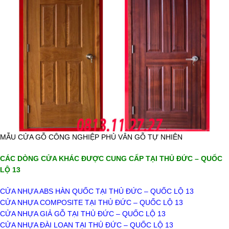
MẪU CỬA GỖ CÔNG NGHIỆP PHỦ VÂN GỖ TỰ NHIÊN
CÁC DÒNG CỬA KHÁC ĐƯỢC CUNG CẤP TẠI THỦ ĐỨC – QUỐC
LỘ 13
CỬA NHỰA ABS HÀN QUỐC TẠI THỦ ĐỨC – QUỐC LỘ 13
CỬA NHỰA COMPOSITE TẠI THỦ ĐỨC – QUỐC LỘ 13
CỬA NHỰA GIẢ GỖ TẠI THỦ ĐỨC – QUỐC LỘ 13
CỬA NHỰA ĐÀI LOAN TẠI THỦ ĐỨC – QUỐC LỘ 13