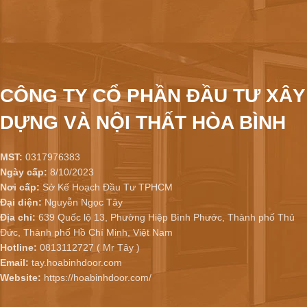
CÔNG TY CỔ PHẦN ĐẦU TƯ XÂY
DỰNG VÀ NỘI THẤT HÒA BÌNH
MST:
0317976383
Ngày cấp:
8/10/2023
Nơi cấp:
Sở Kế Hoạch Đầu Tư TPHCM
Đại diện:
Nguyễn Ngọc Tây
Địa chỉ:
639 Quốc lộ 13, Phường Hiệp Bình Phước, Thành phố Thủ
Đức, Thành phố Hồ Chí Minh, Việt Nam
Hotline:
0813112727 ( Mr Tây )
Email:
tay.hoabinhdoor.com
Website:
https://hoabinhdoor.com/