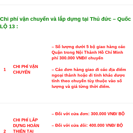
Chi phí vận chuyển và lắp dựng tại Thủ đức – Quốc
LỘ 13 :
– Số lượng dưới 5 bộ giao hàng các
Quận trong Nội Thành Hồ Chí Minh
phí 300.000 VNĐ// chuyển
CHI PHÍ VẬN
1
– Các đơn hàng giao đi các địa điểm
CHUYỂN
ngoại thành hoặc đi tỉnh khác được
tính theo chuyến tùy thuộc vào số
lượng và giá từng thời điểm.
– Đối với cửa đơn: 300.000 VNĐ/ BỘ
CHI PHÍ LẮP
– Đối với cửa đôi: 400.000 VNĐ/ BỘ
DỰNG HOÀN
2
THIỆN TẠI