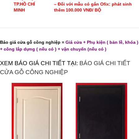
TP.HỒ CHÍ
– Đối với mẫu có gắn Ofix: phát sinh
MINH
thêm 100.000 VNĐ/ BỘ
Báo giá cửa gỗ công nghiệp =
Giá cửa + Phụ kiện ( bản lề, khóa )
+ công lắp dựng ( nếu có ) + vận chuyển (nếu có )
XEM BÁO GIÁ CHI TIẾT TẠI:
BÁO GIÁ CHI TIẾT
CỬA GỖ CÔNG NGHIỆP