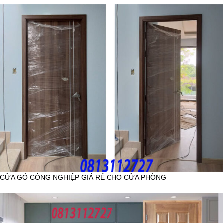
CỬA GỖ CÔNG NGHIỆP GIÁ RẺ CHO CỬA PHÒNG