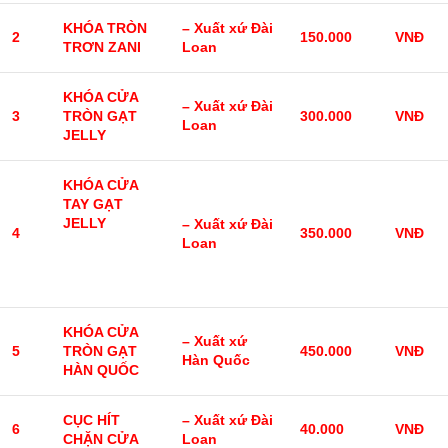
KHÓA TRÒN
– Xuất xứ Đài
2
150.000
VNĐ
TRƠN ZANI
Loan
KHÓA CỬA
– Xuất xứ Đài
3
TRÒN GẠT
300.000
VNĐ
Loan
JELLY
KHÓA CỬA
TAY GẠT
JELLY
– Xuất xứ Đài
4
350.000
VNĐ
Loan
KHÓA CỬA
– Xuất xứ
5
TRÒN GẠT
450.000
VNĐ
Hàn Quốc
HÀN QUỐC
CỤC HÍT
– Xuất xứ Đài
6
40.000
VNĐ
CHẶN CỬA
Loan