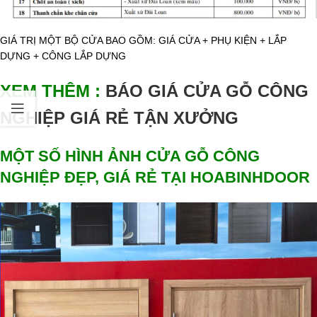
GIÁ TRỊ MỘT BỘ CỬA BAO GỒM: GIÁ CỬA + PHỤ KIỆN + LẮP
DỰNG + CÔNG LẮP DỰNG
XEM THÊM :
BÁO GIÁ CỬA GỖ CÔNG
NGHIỆP GIÁ RẺ TẬN XƯỞNG
MỘT SỐ HÌNH ẢNH CỬA GỖ CÔNG
NGHIỆP ĐẸP, GIÁ RẺ TẠI HOABINHDOOR