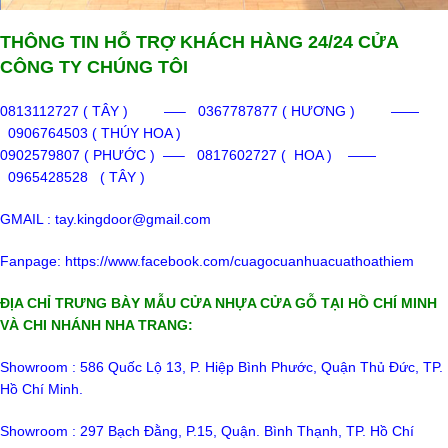
THÔNG TIN HỖ TRỢ KHÁCH HÀNG 24/24 CỬA
CÔNG TY CHÚNG TÔI
0813112727 ( TÂY ) —– 0367787877 ( HƯƠNG ) ——
0906764503 ( THÚY HOA )
0902579807 ( PHƯỚC ) —– 0817602727 ( HOA ) ——
0965428528 ( TÂY )
GMAIL : tay.kingdoor@gmail.com
Fanpage:
https://www.facebook.com/cuagocuanhuacuathoathiem
ĐỊA CHỈ TRƯNG BÀY MẪU CỬA NHỰA CỬA GỖ TẠI HỒ CHÍ MINH
VÀ CHI NHÁNH NHA TRANG:
Showroom : 586 Quốc Lộ 13, P. Hiệp Bình Phước, Quận Thủ Đức, TP.
Hồ Chí Minh.
Showroom : 297 Bạch Đằng, P.15, Quận. Bình Thạnh, TP. Hồ Chí