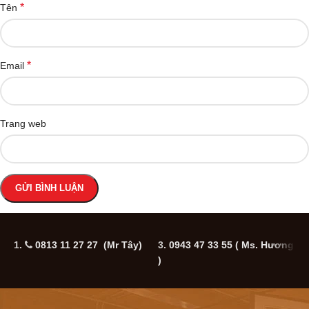
*
Tên
*
Email
Trang web
1.
0813 11 27 27 (Mr Tây)
3.
0943 47 33 55
( Ms. Hương
5
)