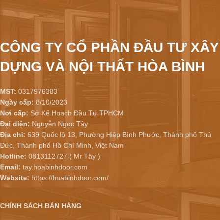
CÔNG TY CỔ PHẦN ĐẦU TƯ XÂY
DỰNG VÀ NỘI THẤT HÒA BÌNH
MST:
0317976383
Ngày cấp:
8/10/2023
Nơi cấp:
Sở Kế Hoạch Đầu Tư TPHCM
Đại diện:
Nguyễn Ngọc Tây
Địa chỉ:
639 Quốc lộ 13, Phường Hiệp Bình Phước, Thành phố Thủ
Đức, Thành phố Hồ Chí Minh, Việt Nam
Hotline:
0813112727 ( Mr Tây )
Email:
tay.hoabinhdoor.com
Website:
https://hoabinhdoor.com/
CHÍNH SÁCH BÁN HÀNG