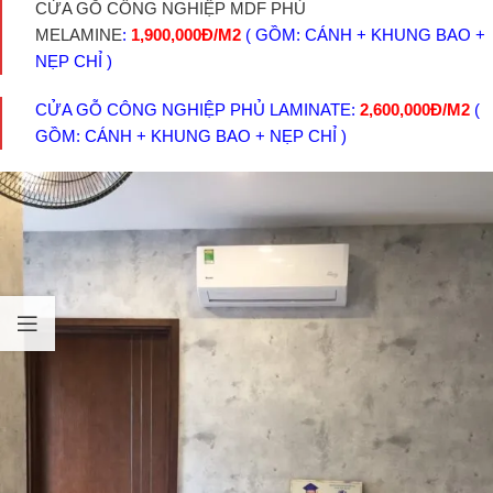
CỬA GỖ CÔNG NGHIỆP MDF PHỦ
MELAMINE
:
1,900,000Đ/M2
( GỒM: CÁNH + KHUNG BAO +
NẸP CHỈ )
CỬA GỖ CÔNG NGHIỆP PHỦ LAMINATE:
2,600,000Đ/M2
(
GỒM: CÁNH + KHUNG BAO + NẸP CHỈ )