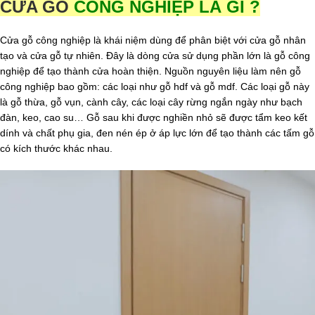
CỬA GỖ
CÔNG NGHIỆP LÀ GÌ ?
Cửa gỗ công nghiệp là khái niệm dùng để phân biệt với cửa gỗ nhân
tạo và cửa gỗ tự nhiên. Đây là dòng cửa sử dụng phần lớn là gỗ công
nghiệp để tạo thành cửa hoàn thiện. Nguồn nguyên liệu làm nên gỗ
công nghiệp bao gồm: các loại như gỗ hdf và gỗ mdf. Các loại gỗ này
là gỗ thừa, gỗ vụn, cành cây, các loại cây rừng ngắn ngày như bạch
đàn, keo, cao su… Gỗ sau khi được nghiền nhỏ sẽ được tẩm keo kết
dính và chất phụ gia, đen nén ép ở áp lực lớn để tạo thành các tấm gỗ
có kích thước khác nhau.