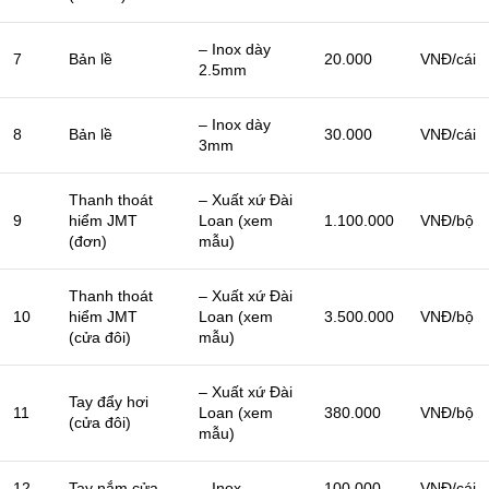
– Inox dày
7
Bản lề
20.000
VNĐ/cái
2.5mm
– Inox dày
8
Bản lề
30.000
VNĐ/cái
3mm
Thanh thoát
– Xuất xứ Đài
9
hiểm JMT
Loan (xem
1.100.000
VNĐ/bộ
(đơn)
mẫu)
Thanh thoát
– Xuất xứ Đài
10
hiểm JMT
Loan (xem
3.500.000
VNĐ/bộ
(cửa đôi)
mẫu)
– Xuất xứ Đài
Tay đẩy hơi
11
Loan (xem
380.000
VNĐ/bộ
(cửa đôi)
mẫu)
12
Tay nắm cửa
– Inox
100.000
VNĐ/cái