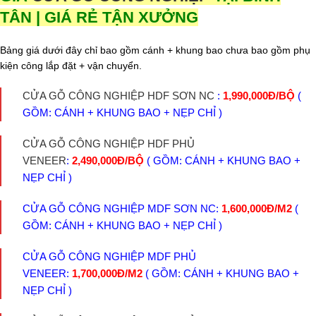
TÂN | GIÁ RẺ TẬN XƯỞNG
Bảng giá dưới đây chỉ bao gồm cánh + khung bao chưa bao gồm phụ
kiện công lắp đặt + vận chuyển.
CỬA GỖ CÔNG NGHIỆP HDF SƠN NC
:
1,990,000Đ/BỘ
(
GỒM: CÁNH + KHUNG BAO + NẸP CHỈ )
CỬA GỖ CÔNG NGHIỆP HDF PHỦ
VENEER
:
2,490,000Đ/BỘ
( GỒM: CÁNH + KHUNG BAO +
NẸP CHỈ )
CỬA GỖ CÔNG NGHIỆP MDF SƠN NC:
1,600,000Đ/M2
(
GỒM: CÁNH + KHUNG BAO + NẸP CHỈ )
CỬA GỖ CÔNG NGHIỆP MDF PHỦ
VENEER:
1,700,000Đ/M2
( GỒM: CÁNH + KHUNG BAO +
NẸP CHỈ )