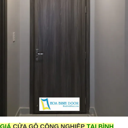
GIÁ
CỬA GỖ CÔNG NGHIỆP
TẠI BÌNH