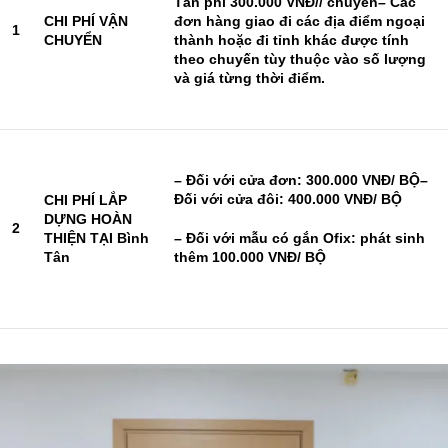
Tân phí 300.000 VNĐ// chuyển
– Các
CHI PHÍ VẬN
đơn hàng giao đi các địa điểm ngoại
1
CHUYỂN
thành hoặc đi tỉnh khác được tính
theo chuyến tùy thuộc vào số lượng
và giá từng thời điểm.
– Đối với cửa đơn: 300.000 VNĐ/ BỘ
–
Đối với cửa đôi: 400.000 VNĐ/ BỘ
CHI PHÍ LẮP
DỰNG HOÀN
2
THIỆN TẠI Bình
– Đối với mẫu có gắn Ofix: phát sinh
Tân
thêm 100.000 VNĐ/ BỘ