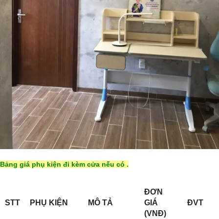
Bảng giá phụ kiện đi kèm cửa nếu có .
ĐƠN
STT
PHỤ KIỆN
MÔ TẢ
GIÁ
ĐVT
(VNĐ)