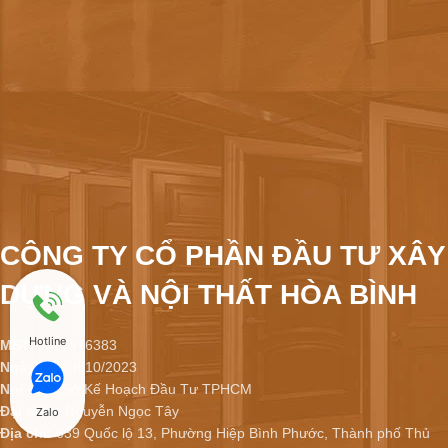
CÔNG TY CỔ PHẦN ĐẦU TƯ XÂY
DỰNG VÀ NỘI THẤT HÒA BÌNH
Hotline
MST:
0317976383
Ngày cấp:
8/10/2023
Nơi cấp:
Sở Kế Hoạch Đầu Tư TPHCM
Đại diện:
Nguyễn Ngọc Tây
Zalo
Địa chỉ:
639 Quốc lộ 13, Phường Hiệp Bình Phước, Thành phố Thủ