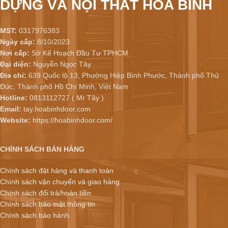
DỰNG VÀ NỘI THẤT HÒA BÌNH
MST:
0317976383
Ngày cấp:
8/10/2023
Nơi cấp:
Sở Kế Hoạch Đầu Tư TPHCM
Đại diện:
Nguyễn Ngọc Tây
Địa chỉ:
639 Quốc lộ 13, Phường Hiệp Bình Phước, Thành phố Thủ
Đức, Thành phố Hồ Chí Minh, Việt Nam
Hotline:
0813112727 ( Mr Tây )
Email:
tay.hoabinhdoor.com
Website:
https://hoabinhdoor.com/
CHÍNH SÁCH BÁN HÀNG
Chính sách đặt hàng và thanh toán
Chính sách vận chuyển và giao hàng
Chính sách đổi trả/hoàn tiền
Chính sách bảo mật thông tin
Chính sách bảo hành