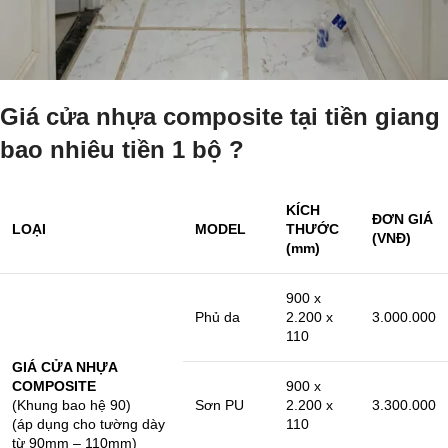
Giá cửa nhựa composite tại tiền giang
bao nhiêu tiền 1 bộ ?
KÍCH
ĐƠN GIÁ
LOẠI
MODEL
THƯỚC
(VNĐ)
(mm)
900 x
Phủ da
2.200 x
3.000.000
110
GIÁ CỬA NHỰA
COMPOSITE
900 x
(Khung bao hệ 90)
Sơn PU
2.200 x
3.300.000
(áp dụng cho tường dày
110
từ 90mm – 110mm)