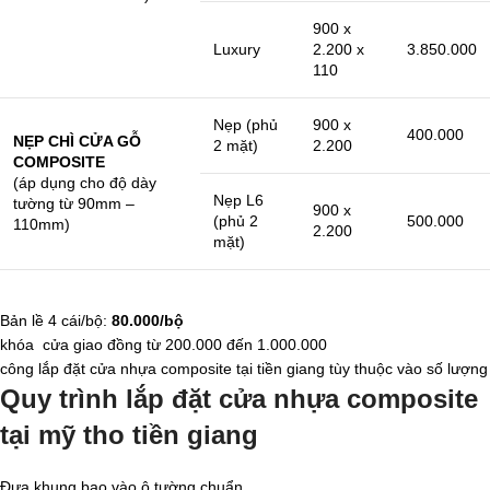
900 x
Luxury
2.200 x
3.850.000
110
Nẹp (phủ
900 x
400.000
NẸP CHÌ CỬA GỖ
2 mặt)
2.200
COMPOSITE
(áp dụng cho độ dày
Nẹp L6
tường từ 90mm –
900 x
(phủ 2
500.000
110mm)
2.200
mặt)
Bản lề 4 cái/bộ:
80.000/bộ
khóa cửa giao đồng từ 200.000 đến 1.000.000
công lắp đặt cửa nhựa composite tại tiền giang tùy thuộc vào số lượng
Quy trình lắp đặt cửa nhựa composite
tại mỹ tho tiền giang
Đưa khung bao vào ô tường chuẩn