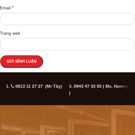
*
Email
Trang web
1.
0813 11 27 27 (Mr Tây)
3.
0943 47 33 55
( Ms. Hương
5
)