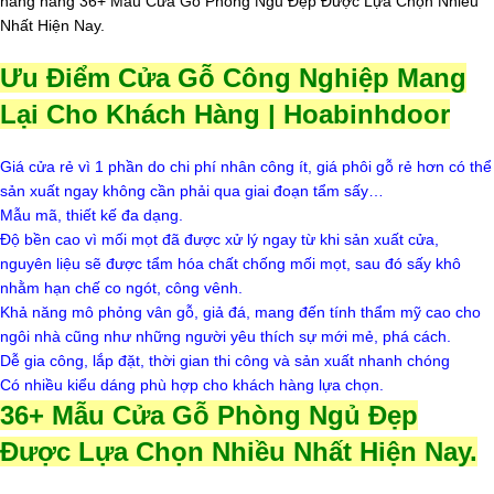
hàng hàng 36+ Mẫu Cửa Gỗ Phòng Ngủ Đẹp Được Lựa Chọn Nhiều
Nhất Hiện Nay.
Ưu Điểm
Cửa Gỗ
Công Nghiệp Mang
Lại Cho Khách Hàng | Hoabinhdoor
Giá cửa rẻ vì 1 phần do chi phí nhân công ít, giá phôi gỗ rẻ hơn có thể
sản xuất ngay không cần phải qua giai đoạn tẩm sấy…
Mẫu mã, thiết kế đa dạng.
Độ bền cao vì mối mọt đã được xử lý ngay từ khi sản xuất cửa,
nguyên liệu sẽ được tẩm hóa chất chống mối mọt, sau đó sấy khô
nhằm hạn chế co ngót, công vênh.
Khả năng mô phỏng vân gỗ, giả đá, mang đến tính thẩm mỹ cao cho
ngôi nhà cũng như những người yêu thích sự mới mẻ, phá cách.
Dễ gia công, lắp đặt, thời gian thi công và sản xuất nhanh chóng
Có nhiều kiểu dáng phù hợp cho khách hàng lựa chọn.
36+ Mẫu
Cửa Gỗ
Phòng Ngủ Đẹp
Được Lựa Chọn Nhiều Nhất Hiện Nay.