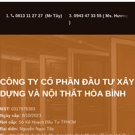
1.
0813 11 27 27 (Mr Tây)
3.
0943 47 33 55
( Ms. Hương
5
)
CÔNG TY CỔ PHẦN ĐẦU TƯ XÂY
DỰNG VÀ NỘI THẤT HÒA BÌNH
MST:
0317976383
Ngày cấp:
8/10/2023
Nơi cấp:
Sở Kế Hoạch Đầu Tư TPHCM
Đại diện:
Nguyễn Ngọc Tây