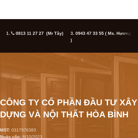
1.
0813 11 27 27 (Mr Tây)
3.
0943 47 33 55
( Ms. Hương
5
)
CÔNG TY CỔ PHẦN ĐẦU TƯ XÂY
DỰNG VÀ NỘI THẤT HÒA BÌNH
MST:
0317976383
Ngày cấp:
8/10/2023