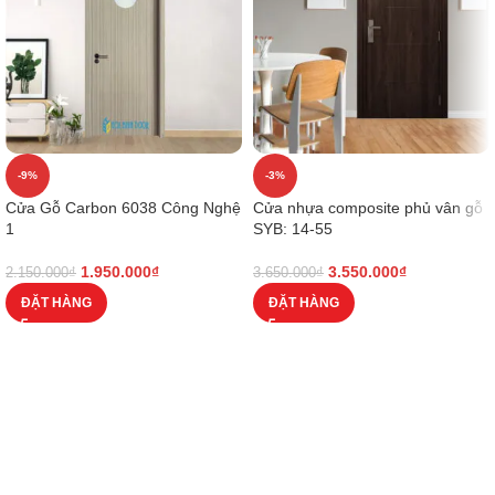
-9%
-3%
Cửa Gỗ Carbon 6038 Công Nghệ
Cửa nhựa composite phủ vân gỗ
1
SYB: 14-55
1.950.000
₫
3.550.000
₫
2.150.000
₫
3.650.000
₫
ĐẶT HÀNG
ĐẶT HÀNG