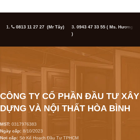
1.
0813 11 27 27 (Mr Tây)
3.
0943 47 33 55
( Ms. Hương
5
)
CÔNG TY CỔ PHẦN ĐẦU TƯ XÂY
DỰNG VÀ NỘI THẤT HÒA BÌNH
MST:
0317976383
Ngày cấp:
8/10/2023
Nơi cấp:
Sở Kế Hoạch Đầu Tư TPHCM