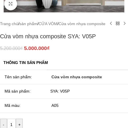
Click to enlarge
Trang chủ
/
sản phẩm
/
CỬA VÒM
/
Cửa vòm nhựa composite
Cửa vòm nhựa composite SYA: V05P
5.000.000
₫
5.200.000
₫
THÔNG TIN SẢN PHẨM
Tên sản phẩm:
Cửa vòm nhựa composite
Mã sản phẩm:
SYA: V05P
Mã màu:
A05
-
+