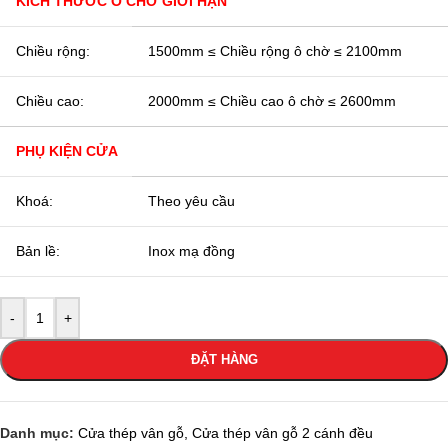
KÍCH THƯỚC Ô CHỜ GIỚI HẠN
Chiều rộng:
1500mm ≤ Chiều rộng ô chờ ≤ 2100mm
Chiều cao:
2000mm ≤ Chiều cao ô chờ ≤ 2600mm
PHỤ KIỆN CỬA
Khoá:
Theo yêu cầu
Bản lề:
Inox mạ đồng
-
+
ĐẶT HÀNG
Danh mục:
Cửa thép vân gỗ
,
Cửa thép vân gỗ 2 cánh đều