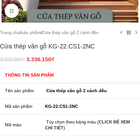
Click to enlarge
Trang chủ
/
sản phẩm
/
Cửa thép vân gỗ 2 cánh đều
Cửa thép vân gỗ KG-22.CS1-2NC
3.336.150
₫
3.500.000
₫
THÔNG TIN SẢN PHẨM
Tên sản phẩm:
Cửa thép vân gỗ 2 cánh đều
Mã sản phẩm:
KG-22.CS1-2NC
Tùy chọn theo bảng màu (
CLICK ĐỂ XEM
Mã màu:
CHI TIẾT
)