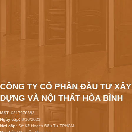
CÔNG TY CỔ PHẦN ĐẦU TƯ XÂY
DỰNG VÀ NỘI THẤT HÒA BÌNH
MST:
0317976383
Ngày cấp:
8/10/2023
Nơi cấp:
Sở Kế Hoạch Đầu Tư TPHCM