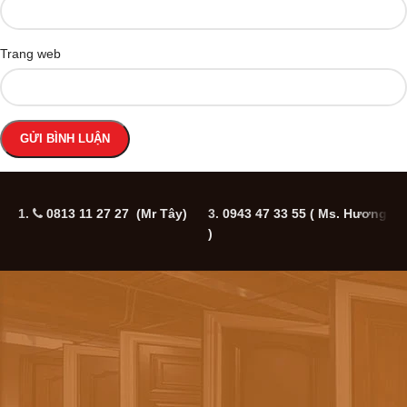
Trang web
1.
0813 11 27 27 (Mr Tây)
3.
0943 47 33 55
( Ms. Hương
5
)