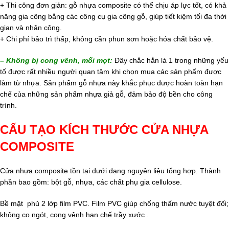
+ Thi công đơn giản: gỗ nhựa composite có thể chịu áp lực tốt, có khả
năng gia công bằng các công cụ gia công gỗ, giúp tiết kiệm tối đa thời
gian và nhân công.
+ Chi phí bảo trì thấp, không cần phun sơn hoặc hóa chất bảo vệ.
– Không bị cong vênh, mối mọt:
Đây chắc hẳn là 1 trong những yếu
tố được rất nhiều người quan tâm khi chọn mua các sản phẩm được
làm từ nhựa. Sản phẩm gỗ nhựa này khắc phục được hoàn toàn hạn
chế của những sản phẩm nhựa giả gỗ, đảm bảo độ bền cho công
trình.
CẤU TẠO KÍCH THƯỚC CỬA NHỰA
COMPOSITE
Cửa nhựa composite tồn tại dưới dạng nguyên liệu tổng hợp. Thành
phần bao gồm: bột gỗ, nhựa, các chất phụ gia cellulose.
Bề mặt phủ 2 lớp film PVC. Film PVC giúp chống thấm nước tuyệt đối;
không co ngót, cong vênh hạn chế trầy xước .