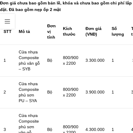
Đơn giá chưa bao gồm bản lề, khóa và chưa bao gồm chi phí lắp
đặt. Đã bao gồm nẹp ốp 2 mặt
Đơn
Kích
Đơn giá
Số
STT
Mô tả
vị
thước
(VNĐ)
lượng
tính
Cửa nhựa
Composite
800/900
1
Bộ
3.300.000
1
phủ vân gỗ
x 2200
– SYB
Cửa nhựa
Composite
800/900
2
Bộ
3.900.000
1
phủ sơn
x 2200
PU – SYA
Cửa nhựa
Composite
phủ sơn
800/900
3
Bộ
4.300.000
1
vân gỗ
x 2200