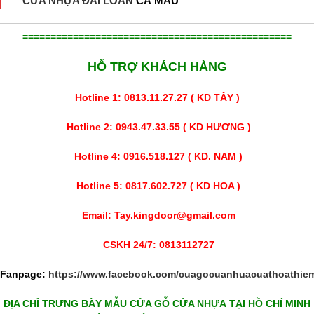
CỬA NHỰA ĐÀI LOAN
CÀ MAU
================================================
HỖ TRỢ KHÁCH HÀNG
Hotline 1: 0813.11.27.27 ( KD TÂY )
Hotline 2: 0943.47.33.55 ( KD HƯƠNG )
Hotline 4: 0916.518.127 ( KD. NAM )
Hotline 5: 0817.602.727 ( KD HOA )
Email: Tay.kingdoor@gmail.com
CSKH 24/7: 0813112727
Fanpage:
https://www.facebook.com/cuagocuanhuacuathoathie
ĐỊA CHỈ TRƯNG BÀY MẪU
CỬA GỖ CỬA NHỰA
TẠI HỒ CHÍ MINH