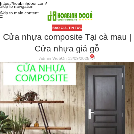
https://hoabinhdoor.com/
Skip to navigation
Skip to main content
BÁO GIÁ
,
TIN TỨC
Cửa nhựa composite Tại cà mau |
Cửa nhựa giả gỗ
0
Admin Web
On 13/09/2025