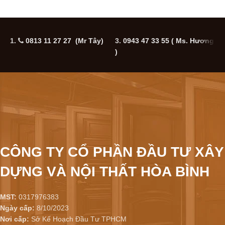
1.
0813 11 27 27 (Mr Tây)
3.
0943 47 33 55
( Ms. Hương
5
)
CÔNG TY CỔ PHẦN ĐẦU TƯ XÂY
DỰNG VÀ NỘI THẤT HÒA BÌNH
MST:
0317976383
Ngày cấp:
8/10/2023
Nơi cấp:
Sở Kế Hoạch Đầu Tư TPHCM