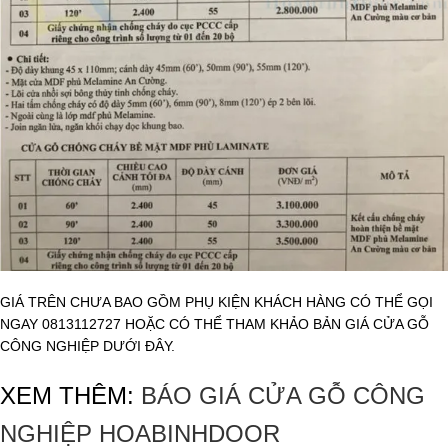
GIÁ TRÊN CHƯA BAO GỒM PHỤ KIỆN KHÁCH HÀNG CÓ THỂ GỌI
NGAY 0813112727 HOẶC CÓ THỂ THAM KHẢO BẢN GIÁ CỬA GỖ
CÔNG NGHIỆP DƯỚI ĐÂY.
XEM THÊM:
BÁO GIÁ CỬA GỖ CÔNG
NGHIỆP HOABINHDOOR