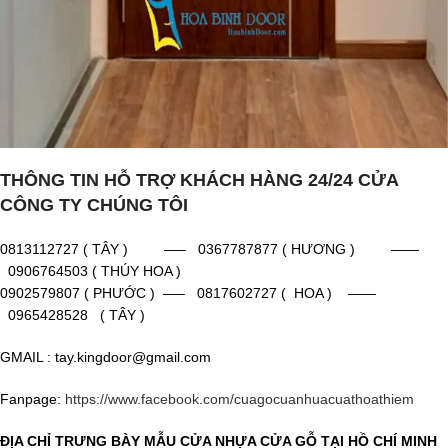
THÔNG TIN HỖ TRỢ KHÁCH HÀNG 24/24 CỬA
CÔNG TY CHÚNG TÔI
0813112727 ( TÂY ) —– 0367787877 ( HƯƠNG ) ——
0906764503 ( THÚY HOA )
0902579807 ( PHƯỚC ) —– 0817602727 ( HOA ) ——
0965428528 ( TÂY )
GMAIL : tay.kingdoor@gmail.com
Fanpage:
https://www.facebook.com/cuagocuanhuacuathoathiem
ĐỊA CHỈ TRƯNG BÀY MẪU CỬA NHỰA CỬA GỖ TẠI HỒ CHÍ MINH