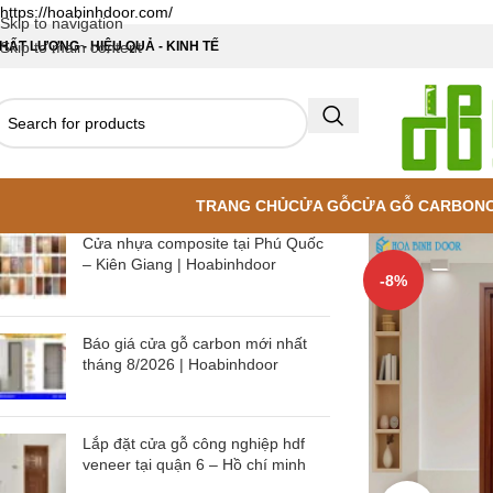
https://hoabinhdoor.com/
Skip to navigation
HẤT LƯỢNG - HIỆU QUẢ - KINH TẾ
Skip to main content
TRANG CHỦ
CỬA GỖ
CỬA GỖ CARBON
Cửa nhựa composite tại Phú Quốc
– Kiên Giang | Hoabinhdoor
-8%
Báo giá cửa gỗ carbon mới nhất
tháng 8/2026 | Hoabinhdoor
Lắp đặt cửa gỗ công nghiệp hdf
veneer tại quận 6 – Hồ chí minh