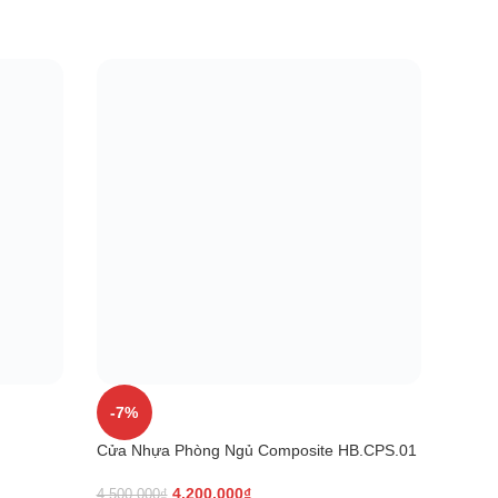
-7%
-2%
Cửa Nhựa Phòng Ngủ Composite HB.CPS.01
Cửa N
4.200.000
₫
4.500.000
₫
3.800.