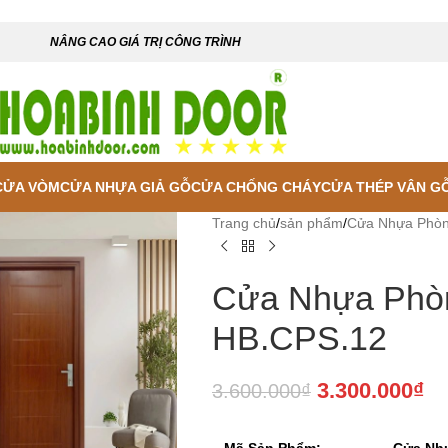
NÂNG CAO GIÁ TRỊ CÔNG TRÌNH
CỬA VÒM
CỬA NHỰA GIẢ GỖ
CỬA CHỐNG CHÁY
CỬA THÉP VÂN G
Trang chủ
/
sản phẩm
/
Cửa Nhựa Phò
Cửa Nhựa Phò
HB.CPS.12
3.300.000
₫
3.600.000
₫