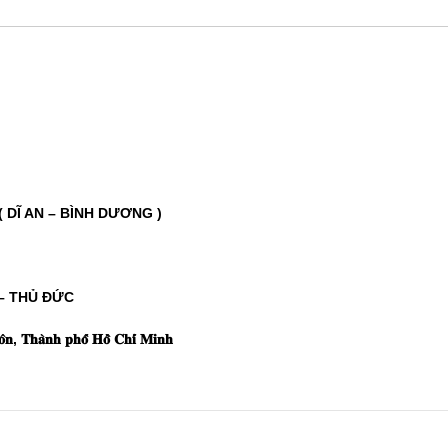
 DĨ AN – BÌNH DƯƠNG )
– THỦ ĐỨC
𝐡𝐚̀𝐧𝐡 𝐩𝐡𝐨̂́ 𝐇𝐨̂̀ 𝐂𝐡𝐢́ 𝐌𝐢𝐧𝐡