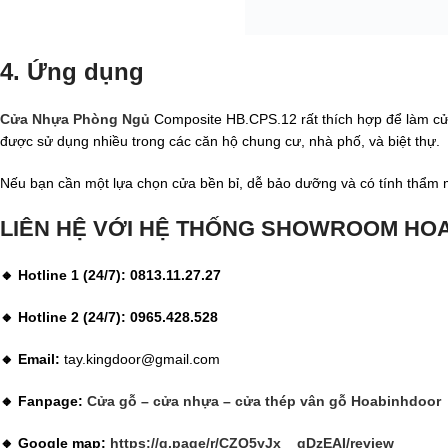
4. Ứng dụng
Cửa Nhựa Phòng Ngủ
Composite HB.CPS.12 rất thích hợp để làm cử
được sử dụng nhiều trong các căn hộ chung cư, nhà phố, và biệt thự.
Nếu bạn cần một lựa chọn cửa bền bỉ, dễ bảo dưỡng và có tính thẩm m
LIÊN HỆ VỚI HỆ THỐNG SHOWROOM H
🔸 Hotline 1 (24/7): 0813.11.27.27
🔸 Hotline 2 (24/7): 0965.428.528
🔸 Email:
tay.kingdoor@gmail.com
🔸 Fanpage:
Cửa gỗ – cửa nhựa – cửa t
h
ép vân
g
ỗ Hoabinhdoor
🔸 Google map:
https://g.page/r/CZQ5yJx__gDzEAI/review