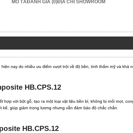
MÔ TẢ
ĐÁNH GIÁ (0)
ĐỊA CHỈ SHOWROOM
n nay do nhiều ưu điểm vượt trội về độ bền, tính thẩm mỹ và khả năn
posite HB.CPS.12
hợp với bột gỗ, tạo ra một loại vật liệu bền bỉ, không bị mối mọt, c
hiết kế, giúp giảm trọng lượng nhưng vẫn đảm bảo độ chắc chắn.
posite HB.CPS.12