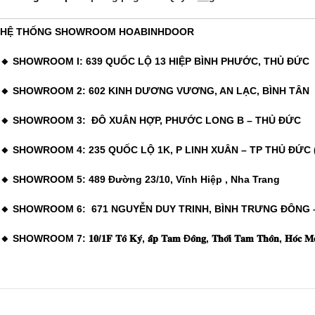
HỆ THỐNG SHOWROOM HOABINHDOOR
🔸 SHOWROOM I: 639 QUỐC LỘ 13 HIỆP BÌNH PHƯỚC, THỦ ĐỨC
🔸 SHOWROOM 2: 602 KINH DƯƠNG VƯƠNG, AN LẠC, BÌNH TÂN
🔸 SHOWROOM 3: ĐÔ XUÂN HỢP, PHƯỚC LONG B – THỦ ĐỨC
🔸 SHOWROOM 4: 235 QUỐC LỘ 1K, P LINH XUÂN – TP THỦ ĐỨC (
🔸 SHOWROOM 5: 489 Đường 23/10, Vĩnh Hiệp , Nha Trang
🔸 SHOWROOM 6: 671 NGUYỄN DUY TRINH, BÌNH TRƯNG ĐÔNG 
🔸 SHOWROOM 7: 𝟏𝟎/𝟏𝐅 𝐓𝐨̂ 𝐊𝐲́, 𝐚̂́𝐩 𝐓𝐚𝐦 Đ𝐨̂𝐧𝐠, 𝐓𝐡𝐨̛́𝐢 𝐓𝐚𝐦 𝐓𝐡𝐨̂𝐧, 𝐇𝐨́𝐜 𝐌𝐨̂𝐧, 