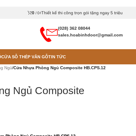
0
Thiết kế thi công trọn gói tặng ngay 5 triệu
/
0
₫
(028) 362 08044
sales.hoabinhdoor@gmail.com
Ỗ
CỬA SỖ THÉP VÂN GỖ
TIN TỨC
ng Ngủ
/
Cửa Nhựa Phòng Ngủ Composite HB.CPS.12
ng Ngủ Composite