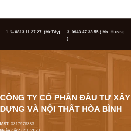
1.
0813 11 27 27 (Mr Tây)
3.
0943 47 33 55
( Ms. Hương
5
)
CÔNG TY CỔ PHẦN ĐẦU TƯ XÂY
DỰNG VÀ NỘI THẤT HÒA BÌNH
MST:
0317976383
Ngày cấp:
8/10/2023